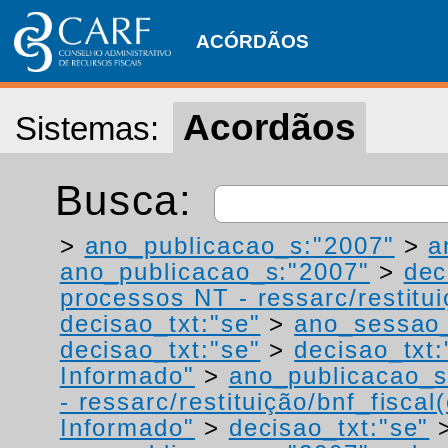
ACÓRDÃOS
Acordãos
Sistemas:
Busca:
>
ano_publicacao_s:"2007"
>
a
ano_publicacao_s:"2007"
>
dec
processos NT - ressarc/restituiç
decisao_txt:"se"
>
ano_sessao_
decisao_txt:"se"
>
decisao_txt:
Informado"
>
ano_publicacao_s
- ressarc/restituição/bnf_fiscal(
Informado"
>
decisao_txt:"se"