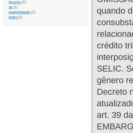
recurso
(1)
se
(1)
quando d
unanimidade
(1)
votos
(1)
consubst
relaciona
crédito tr
interpos
SELIC. S
gênero re
Decreto n
atualizad
art. 39 d
EMBARG