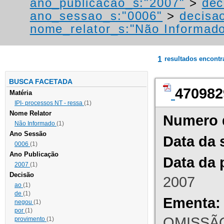
ano_publicacao_s:"2007"
>
dec
ano_sessao_s:"0006"
>
decisa
nome_relator_s:"Não Informad
1
resultados encont
BUSCA FACETADA
470982
Matéria
IPI- processos NT - ressa
(1)
Nome Relator
Numero 
Não Informado
(1)
Ano Sessão
Data da 
0006
(1)
Ano Publicação
Data da 
2007
(1)
Decisão
2007
ao
(1)
de
(1)
Ementa:
negou
(1)
por
(1)
OMISSÃO
provimento
(1)