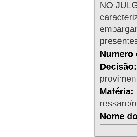
NO JULG
caracteri
embargant
presente
Numero 
Decisão:
proviment
Matéria:
ressarc/re
Nome do 