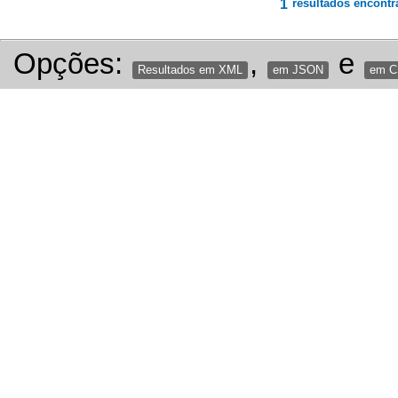
1
resultados encontr
Opções:
,
e
Resultados em XML
em JSON
em 