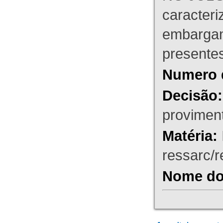
caracteri
embargant
presente
Numero 
Decisão:
proviment
Matéria:
ressarc/re
Nome do 