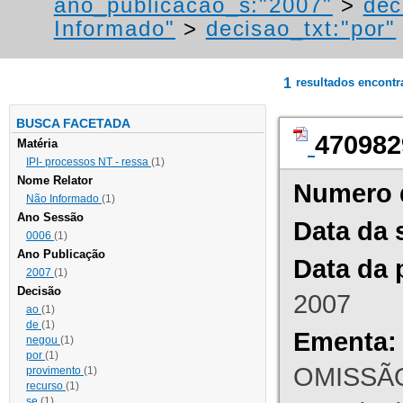
ano_publicacao_s:"2007"
>
dec
Informado"
>
decisao_txt:"por"
1
resultados encont
BUSCA FACETADA
470982
Matéria
IPI- processos NT - ressa
(1)
Nome Relator
Numero 
Não Informado
(1)
Ano Sessão
Data da 
0006
(1)
Ano Publicação
Data da 
2007
(1)
Decisão
2007
ao
(1)
de
(1)
Ementa:
negou
(1)
por
(1)
OMISSÃO
provimento
(1)
recurso
(1)
se
(1)