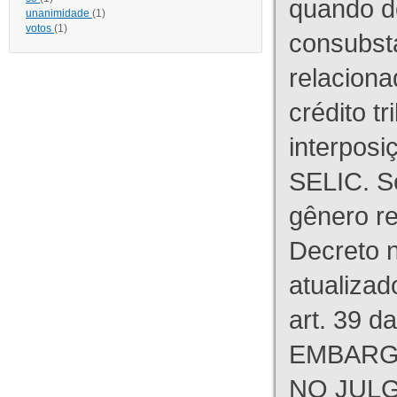
quando d
unanimidade
(1)
votos
(1)
consubst
relaciona
crédito tr
interpos
SELIC. S
gênero re
Decreto n
atualizad
art. 39 d
EMBARG
NO JULG