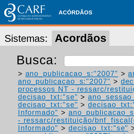
ACÓRDÃOS
Acordãos
Sistemas:
Busca:
>
ano_publicacao_s:"2007"
>
a
ano_publicacao_s:"2007"
>
dec
processos NT - ressarc/restituiç
decisao_txt:"se"
>
ano_sessao_
decisao_txt:"se"
>
decisao_txt:
Informado"
>
ano_publicacao_s
- ressarc/restituição/bnf_fiscal(
Informado"
>
decisao_txt:"se"