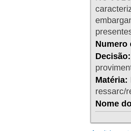
caracteri
embargant
presente
Numero 
Decisão:
proviment
Matéria:
ressarc/re
Nome do 