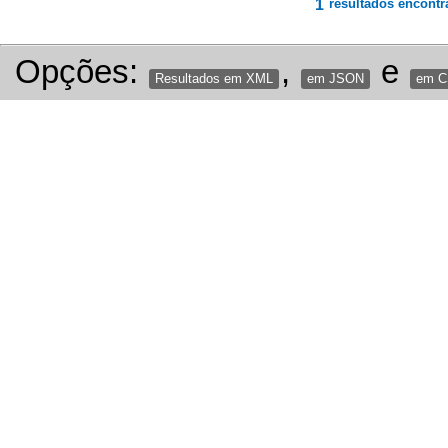
1
resultados encontr
Opções:
,
e
Resultados em XML
em JSON
em 