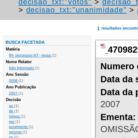
decisao_txt:"votos"
>
decisao_t
>
decisao_txt:"unanimidade"
>
1
resultados encont
BUSCA FACETADA
470982
Matéria
IPI- processos NT - ressa
(1)
Nome Relator
Numero 
Não Informado
(1)
Ano Sessão
Data da 
0006
(1)
Ano Publicação
Data da 
2007
(1)
Decisão
2007
ao
(1)
de
(1)
Ementa:
negou
(1)
por
(1)
OMISSÃO
provimento
(1)
recurso
(1)
se
(1)