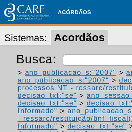
ACÓRDÃOS
Acordãos
Sistemas:
Busca:
>
ano_publicacao_s:"2007"
>
a
ano_publicacao_s:"2007"
>
dec
processos NT - ressarc/restituiç
decisao_txt:"se"
>
ano_sessao_
decisao_txt:"se"
>
decisao_txt:
Informado"
>
ano_publicacao_s
- ressarc/restituição/bnf_fiscal(
Informado"
>
decisao_txt:"se"