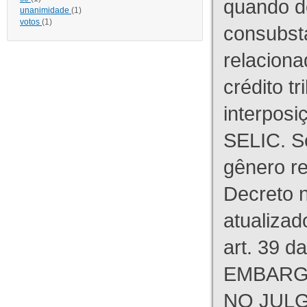
quando d
unanimidade
(1)
votos
(1)
consubst
relaciona
crédito tr
interpos
SELIC. S
gênero re
Decreto n
atualizad
art. 39 d
EMBARG
NO JULG