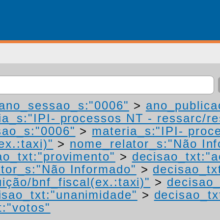
ano_sessao_s:"0006"
>
ano_publica
a_s:"IPI- processos NT - ressarc/res
ao_s:"0006"
>
materia_s:"IPI- proc
ex.:taxi)"
>
nome_relator_s:"Não In
ao_txt:"provimento"
>
decisao_txt:"a
tor_s:"Não Informado"
>
decisao_tx
ição/bnf_fiscal(ex.:taxi)"
>
decisao_
isao_txt:"unanimidade"
>
decisao_tx
t:"votos"