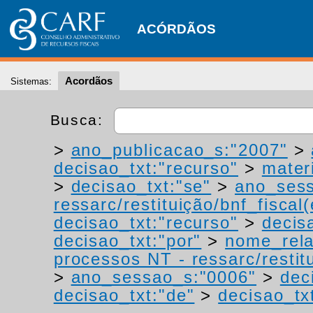
ACÓRDÃOS
Acordãos
Sistemas:
Busca:
>
ano_publicacao_s:"2007"
>
decisao_txt:"recurso"
>
materi
>
decisao_txt:"se"
>
ano_sess
ressarc/restituição/bnf_fiscal(
decisao_txt:"recurso"
>
decis
decisao_txt:"por"
>
nome_rela
processos NT - ressarc/restitu
>
ano_sessao_s:"0006"
>
dec
decisao_txt:"de"
>
decisao_tx