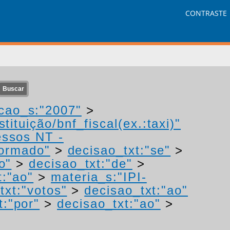
CONTRASTE
cao_s:"2007"
>
tituição/bnf_fiscal(ex.:taxi)"
essos NT -
formado"
>
decisao_txt:"se"
>
o"
>
decisao_txt:"de"
>
t:"ao"
>
materia_s:"IPI-
txt:"votos"
>
decisao_txt:"ao"
t:"por"
>
decisao_txt:"ao"
>