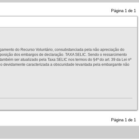
Página
1
de
1
to do Recurso Voluntário, consubstanciada pela não apreciação do
interposição dos embargos de declaração. TAXA SELIC. Sendo o ressarcimento
também ser atualizado pela Taxa SELIC nos termos do §4º do art. 39 da Lei nº
idamente caracterizada a obscuridade levantada pela embargante não
Página
1
de
1