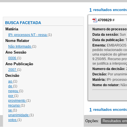
1
resultados encont
4709829
#
BUSCA FACETADA
Matéria
Numero do processo
Data da sessão:
Sun 
IPI- processos NT - ressa
(1)
Data da publicação:
T
Nome Relator
Ementa:
EMBARGOS DE
Não Informado
(1)
pedido relacionado co
Ano Sessão
uma espécie do gênero
0006
(1)
9.250/95. Recurso p
se justifica a interp
Ano Publicação
Numero da decisão:
2
2007
(1)
Decisão:
Por unanimid
Decisão
Matéria:
IPI- processos
ao
(1)
Nome do relator:
Não 
de
(1)
negou
(1)
por
(1)
provimento
(1)
recurso
(1)
1
resultados encontr
se
(1)
unanimidade
(1)
votos
(1)
Opções:
Resultados e