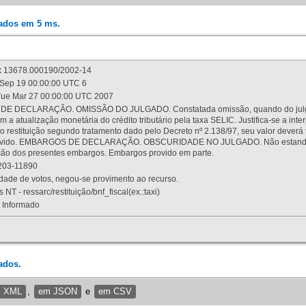
rados em 5 ms.
:
13678.000190/2002-14
Sep 19 00:00:00 UTC 6
ue Mar 27 00:00:00 UTC 2007
 DECLARAÇÃO. OMISSÃO DO JULGADO. Constatada omissão, quando do julgamen
m a atualização monetária do crédito tributário pela taxa SELIC. Justifica-se a 
 restituição segundo tratamento dado pelo Decreto nº 2.138/97, seu valor deverá 
rovido. EMBARGOS DE DECLARAÇÃO. OBSCURIDADE NO JULGADO. Não estando dev
osição dos presentes embargos. Embargos provido em parte.
03-11890
ade de votos, negou-se provimento ao recurso.
 NT - ressarc/restituição/bnf_fiscal(ex.:taxi)
Informado
ados.
m XML
,
em JSON
e
em CSV