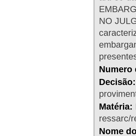
EMBARG
NO JULG
caracteri
embargant
presente
Numero 
Decisão:
proviment
Matéria:
ressarc/re
Nome do 