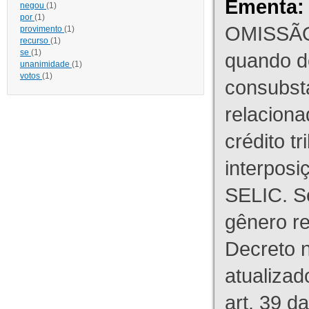
Ementa:
negou
(1)
por
(1)
OMISSÃO
provimento
(1)
recurso
(1)
se
(1)
quando d
unanimidade
(1)
votos
(1)
consubst
relaciona
crédito tr
interpos
SELIC. S
gênero re
Decreto n
atualizad
art. 39 d