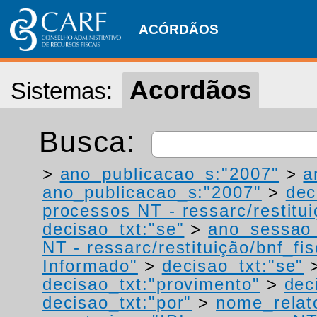
ACÓRDÃOS
Acordãos
Sistemas:
Busca:
>
ano_publicacao_s:"2007"
>
a
ano_publicacao_s:"2007"
>
dec
processos NT - ressarc/restituiç
decisao_txt:"se"
>
ano_sessao_
NT - ressarc/restituição/bnf_fis
Informado"
>
decisao_txt:"se"
decisao_txt:"provimento"
>
dec
decisao_txt:"por"
>
nome_relat