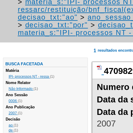
>
materia_s:"IPI- processos NT
ressarc/restituição/bnf_fiscal(ex
decisao_txt:"ao"
>
ano_sessao
>
decisao_txt:"por"
>
decisao_t
materia_s:"IPI- processos NT - r
1
resultados encont
BUSCA FACETADA
470982
Matéria
IPI- processos NT - ressa
(1)
Nome Relator
Numero 
Não Informado
(1)
Ano Sessão
Data da 
0006
(1)
Ano Publicação
Data da 
2007
(1)
Decisão
2007
ao
(1)
de
(1)