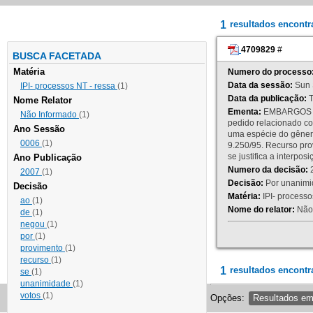
1
resultados encont
4709829
#
BUSCA FACETADA
Matéria
Numero do processo
Data da sessão:
Sun 
IPI- processos NT - ressa
(1)
Data da publicação:
T
Nome Relator
Ementa:
EMBARGOS DE
Não Informado
(1)
pedido relacionado co
Ano Sessão
uma espécie do gênero
0006
(1)
9.250/95. Recurso p
se justifica a interp
Ano Publicação
Numero da decisão:
2
2007
(1)
Decisão:
Por unanimid
Decisão
Matéria:
IPI- processos
ao
(1)
Nome do relator:
Não 
de
(1)
negou
(1)
por
(1)
provimento
(1)
recurso
(1)
1
resultados encontr
se
(1)
unanimidade
(1)
votos
(1)
Opções:
Resultados e