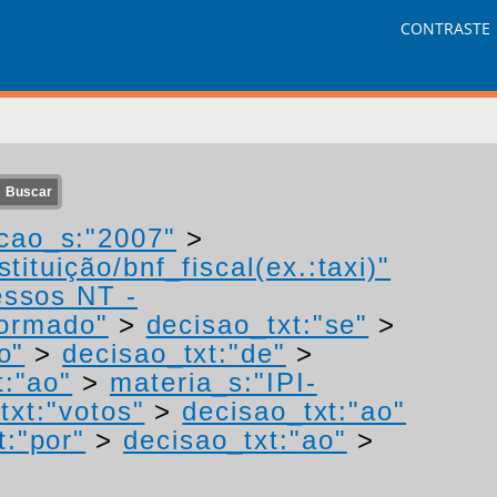
CONTRASTE
cao_s:"2007"
>
tituição/bnf_fiscal(ex.:taxi)"
essos NT -
formado"
>
decisao_txt:"se"
>
o"
>
decisao_txt:"de"
>
t:"ao"
>
materia_s:"IPI-
txt:"votos"
>
decisao_txt:"ao"
t:"por"
>
decisao_txt:"ao"
>