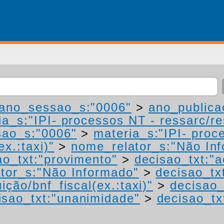
ano_sessao_s:"0006"
>
ano_publica
a_s:"IPI- processos NT - ressarc/res
ao_s:"0006"
>
materia_s:"IPI- proc
ex.:taxi)"
>
nome_relator_s:"Não In
ao_txt:"provimento"
>
decisao_txt:"a
tor_s:"Não Informado"
>
decisao_tx
ição/bnf_fiscal(ex.:taxi)"
>
decisao_
isao_txt:"unanimidade"
>
decisao_tx