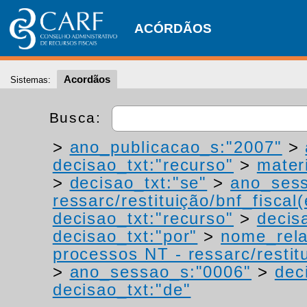
ACÓRDÃOS
Acordãos
Sistemas:
Busca:
>
ano_publicacao_s:"2007"
>
decisao_txt:"recurso"
>
materi
>
decisao_txt:"se"
>
ano_sess
ressarc/restituição/bnf_fiscal(
decisao_txt:"recurso"
>
decis
decisao_txt:"por"
>
nome_rela
processos NT - ressarc/restitu
>
ano_sessao_s:"0006"
>
dec
decisao_txt:"de"