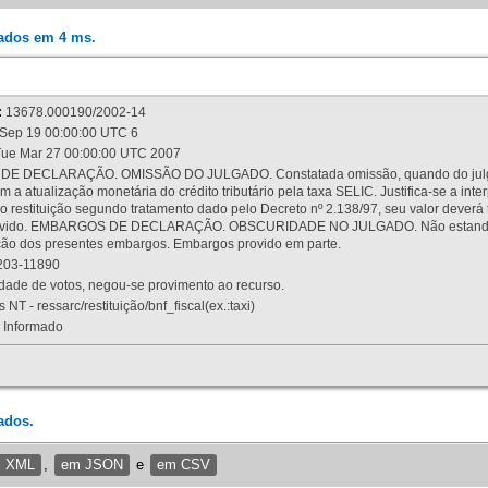
rados em 4 ms.
:
13678.000190/2002-14
Sep 19 00:00:00 UTC 6
ue Mar 27 00:00:00 UTC 2007
 DECLARAÇÃO. OMISSÃO DO JULGADO. Constatada omissão, quando do julgamen
m a atualização monetária do crédito tributário pela taxa SELIC. Justifica-se a 
 restituição segundo tratamento dado pelo Decreto nº 2.138/97, seu valor deverá 
rovido. EMBARGOS DE DECLARAÇÃO. OBSCURIDADE NO JULGADO. Não estando dev
osição dos presentes embargos. Embargos provido em parte.
03-11890
ade de votos, negou-se provimento ao recurso.
 NT - ressarc/restituição/bnf_fiscal(ex.:taxi)
Informado
ados.
m XML
,
em JSON
e
em CSV