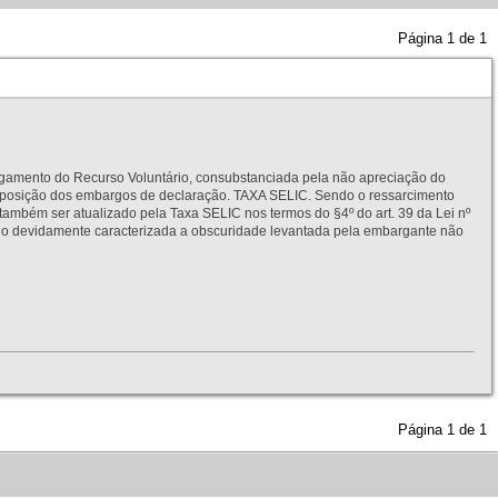
Página
1
de
1
to do Recurso Voluntário, consubstanciada pela não apreciação do
interposição dos embargos de declaração. TAXA SELIC. Sendo o ressarcimento
também ser atualizado pela Taxa SELIC nos termos do §4º do art. 39 da Lei nº
idamente caracterizada a obscuridade levantada pela embargante não
Página
1
de
1