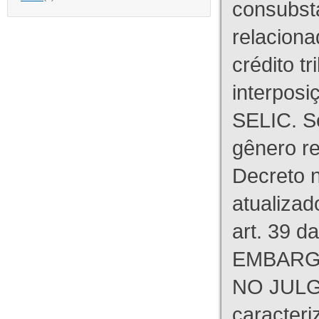
consubst
relaciona
crédito tr
interpos
SELIC. S
gênero re
Decreto n
atualizad
art. 39 d
EMBARG
NO JULG
caracteri