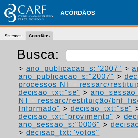
ACÓRDÃOS
Acordãos
Sistemas:
Busca:
>
ano_publicacao_s:"2007"
>
a
ano_publicacao_s:"2007"
>
dec
processos NT - ressarc/restituiç
decisao_txt:"se"
>
ano_sessao_
NT - ressarc/restituição/bnf_fis
Informado"
>
decisao_txt:"se"
decisao_txt:"provimento"
>
dec
ano_sessao_s:"0006"
>
decisao
>
decisao_txt:"votos"