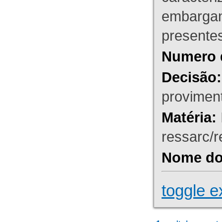
embargant
presente
Numero 
Decisão:
proviment
Matéria:
ressarc/re
Nome do 
toggle e