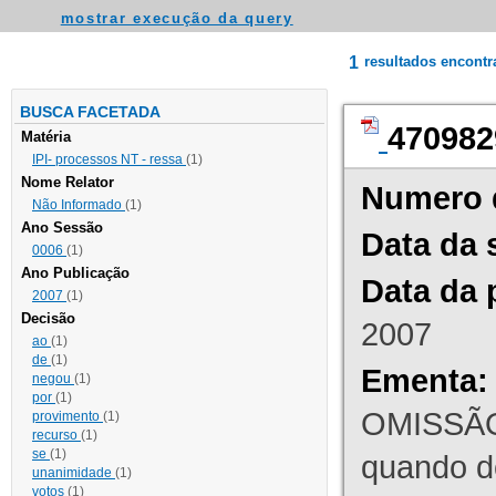
mostrar execução da query
1
resultados encont
BUSCA FACETADA
470982
Matéria
IPI- processos NT - ressa
(1)
Nome Relator
Numero 
Não Informado
(1)
Ano Sessão
Data da 
0006
(1)
Ano Publicação
Data da 
2007
(1)
Decisão
2007
ao
(1)
de
(1)
Ementa:
negou
(1)
por
(1)
OMISSÃO
provimento
(1)
recurso
(1)
se
(1)
quando d
unanimidade
(1)
votos
(1)