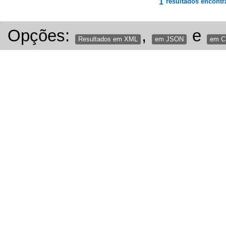
1
resultados encontr
Opções:
,
e
Resultados em XML
em JSON
em 