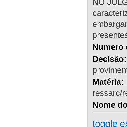
NO JULG
caracteri
embargant
presente
Numero 
Decisão:
proviment
Matéria:
ressarc/re
Nome do 
toggle e