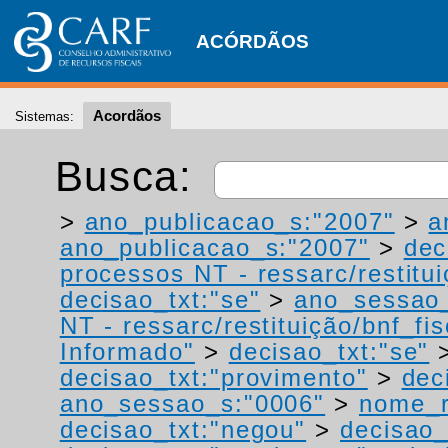
ACÓRDÃOS
Acordãos
Sistemas:
Busca:
>
ano_publicacao_s:"2007"
>
a
ano_publicacao_s:"2007"
>
dec
processos NT - ressarc/restituiç
decisao_txt:"se"
>
ano_sessao_
NT - ressarc/restituição/bnf_fis
Informado"
>
decisao_txt:"se"
decisao_txt:"provimento"
>
dec
ano_sessao_s:"0006"
>
nome_r
decisao_txt:"negou"
>
decisao_