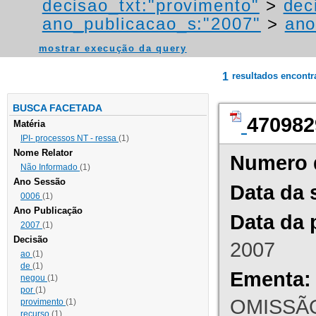
decisao_txt:"provimento"
>
dec
ano_publicacao_s:"2007"
>
ano
mostrar execução da query
1
resultados encont
BUSCA FACETADA
470982
Matéria
IPI- processos NT - ressa
(1)
Nome Relator
Numero 
Não Informado
(1)
Ano Sessão
Data da 
0006
(1)
Ano Publicação
Data da 
2007
(1)
Decisão
2007
ao
(1)
de
(1)
Ementa:
negou
(1)
por
(1)
OMISSÃO
provimento
(1)
recurso
(1)