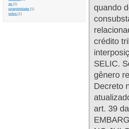
se
(1)
quando d
unanimidade
(1)
votos
(1)
consubst
relaciona
crédito tr
interpos
SELIC. S
gênero re
Decreto n
atualizad
art. 39 d
EMBARG