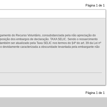
Página
1
de
1
to do Recurso Voluntário, consubstanciada pela não apreciação do
interposição dos embargos de declaração. TAXA SELIC. Sendo o ressarcimento
também ser atualizado pela Taxa SELIC nos termos do §4º do art. 39 da Lei nº
idamente caracterizada a obscuridade levantada pela embargante não
Página
1
de
1