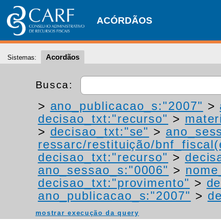
ACÓRDÃOS
Acordãos
Sistemas:
Busca:
>
ano_publicacao_s:"2007"
>
decisao_txt:"recurso"
>
materi
>
decisao_txt:"se"
>
ano_sess
ressarc/restituição/bnf_fiscal(
decisao_txt:"recurso"
>
decis
ano_sessao_s:"0006"
>
nome_
decisao_txt:"provimento"
>
de
ano_publicacao_s:"2007"
>
de
mostrar execução da query