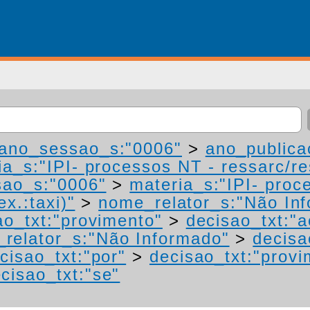
ano_sessao_s:"0006"
>
ano_publica
a_s:"IPI- processos NT - ressarc/res
ao_s:"0006"
>
materia_s:"IPI- proc
ex.:taxi)"
>
nome_relator_s:"Não In
ao_txt:"provimento"
>
decisao_txt:"a
relator_s:"Não Informado"
>
decisa
cisao_txt:"por"
>
decisao_txt:"provi
cisao_txt:"se"