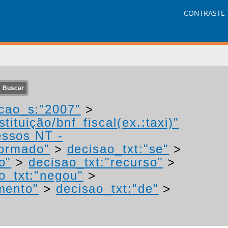
CONTRASTE
cao_s:"2007"
>
tituição/bnf_fiscal(ex.:taxi)"
essos NT -
formado"
>
decisao_txt:"se"
>
o"
>
decisao_txt:"recurso"
>
o_txt:"negou"
>
mento"
>
decisao_txt:"de"
>