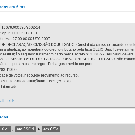
rados em 6 ms.
:
13678.000190/2002-14
Sep 19 00:00:00 UTC 6
ue Mar 27 00:00:00 UTC 2007
 DECLARAÇÃO. OMISSÃO DO JULGADO. Constatada omissão, quando do julgamen
m a atualização monetária do crédito tributário pela taxa SELIC. Justifica-se a 
 restituição segundo tratamento dado pelo Decreto nº 2.138/97, seu valor deverá 
rovido. EMBARGOS DE DECLARAÇÃO. OBSCURIDADE NO JULGADO. Não estando dev
osição dos presentes embargos. Embargos provido em parte.
03-11890
ade de votos, negou-se provimento ao recurso.
 NT - ressarc/restituição/bnf_fiscal(ex.:taxi)
Informado
all fields
ados.
m XML
,
em JSON
e
em CSV