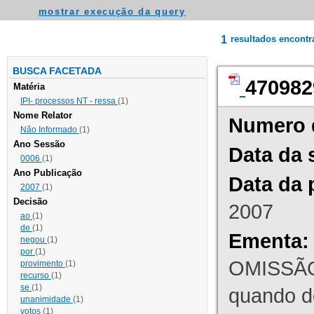
mostrar execução da query
1
resultados encont
BUSCA FACETADA
470982
Matéria
IPI- processos NT - ressa
(1)
Nome Relator
Numero 
Não Informado
(1)
Ano Sessão
Data da 
0006
(1)
Ano Publicação
Data da 
2007
(1)
Decisão
2007
ao
(1)
de
(1)
Ementa:
negou
(1)
por
(1)
OMISSÃO
provimento
(1)
recurso
(1)
se
(1)
quando d
unanimidade
(1)
votos
(1)