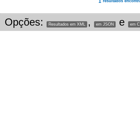
1
resultados encontr
Opções:
,
e
Resultados em XML
em JSON
em 