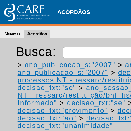
ACÓRDÃOS
Acordãos
Sistemas:
Busca:
>
ano_publicacao_s:"2007"
>
a
ano_publicacao_s:"2007"
>
dec
processos NT - ressarc/restituiç
decisao_txt:"se"
>
ano_sessao_
NT - ressarc/restituição/bnf_fis
Informado"
>
decisao_txt:"se"
decisao_txt:"provimento"
>
dec
decisao_txt:"ao"
>
decisao_txt:
decisao_txt:"unanimidade"