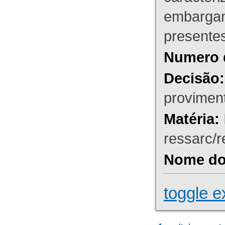
embargant
presente
Numero 
Decisão:
proviment
Matéria:
ressarc/re
Nome do 
toggle e