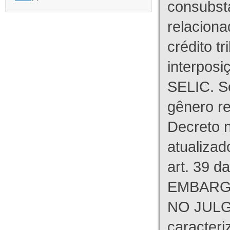
consubst
relaciona
crédito tr
interpos
SELIC. S
gênero re
Decreto n
atualizad
art. 39 d
EMBARG
NO JULG
caracteri