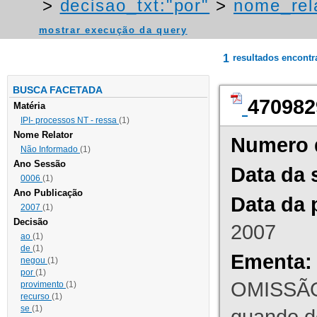
>
decisao_txt:"por"
>
nome_rel
mostrar execução da query
1
resultados encont
BUSCA FACETADA
470982
Matéria
IPI- processos NT - ressa
(1)
Nome Relator
Numero 
Não Informado
(1)
Ano Sessão
Data da 
0006
(1)
Ano Publicação
Data da 
2007
(1)
Decisão
2007
ao
(1)
de
(1)
Ementa:
negou
(1)
por
(1)
OMISSÃO
provimento
(1)
recurso
(1)
se
(1)
quando d