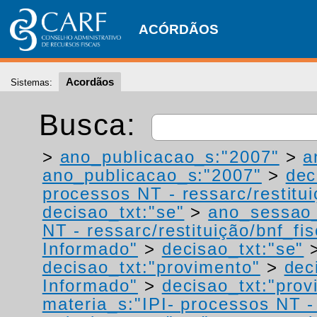
ACÓRDÃOS
Acordãos
Sistemas:
Busca:
>
ano_publicacao_s:"2007"
>
a
ano_publicacao_s:"2007"
>
dec
processos NT - ressarc/restituiç
decisao_txt:"se"
>
ano_sessao_
NT - ressarc/restituição/bnf_fis
Informado"
>
decisao_txt:"se"
decisao_txt:"provimento"
>
dec
Informado"
>
decisao_txt:"prov
materia_s:"IPI- processos NT - r