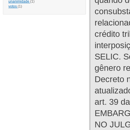
unanimidade
(1)
votos
(1)
consubst
relaciona
crédito tr
interpos
SELIC. S
gênero re
Decreto n
atualizad
art. 39 d
EMBARG
NO JULG