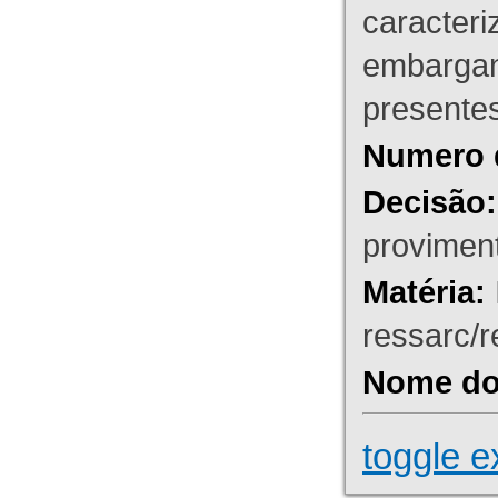
caracteri
embargant
presente
Numero 
Decisão:
proviment
Matéria:
ressarc/re
Nome do 
toggle e