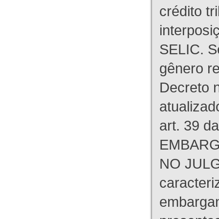
crédito tr
interpos
SELIC. S
gênero re
Decreto n
atualizad
art. 39 d
EMBARG
NO JULG
caracteri
embargant