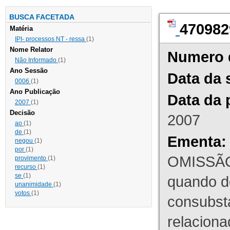
BUSCA FACETADA
470982
Matéria
IPI- processos NT - ressa
(1)
Nome Relator
Numero 
Não Informado
(1)
Ano Sessão
Data da 
0006
(1)
Ano Publicação
Data da 
2007
(1)
Decisão
2007
ao
(1)
de
(1)
Ementa:
negou
(1)
por
(1)
OMISSÃO
provimento
(1)
recurso
(1)
se
(1)
quando d
unanimidade
(1)
votos
(1)
consubst
relaciona