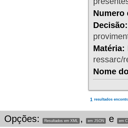
presente
Numero 
Decisão:
proviment
Matéria:
ressarc/re
Nome do 
1
resultados encontr
Opções:
,
e
Resultados em XML
em JSON
em 