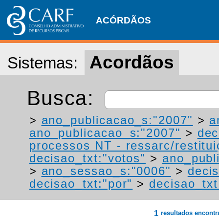
ACÓRDÃOS
Acordãos
Sistemas:
Busca:
>
ano_publicacao_s:"2007"
>
a
ano_publicacao_s:"2007"
>
dec
processos NT - ressarc/restituiç
decisao_txt:"votos"
>
ano_publ
>
ano_sessao_s:"0006"
>
decis
decisao_txt:"por"
>
decisao_txt
1
resultados encont