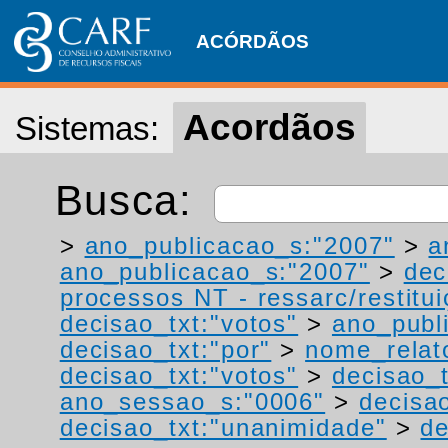
ACÓRDÃOS
Acordãos
Sistemas:
Busca:
>
ano_publicacao_s:"2007"
>
a
ano_publicacao_s:"2007"
>
dec
processos NT - ressarc/restituiç
decisao_txt:"votos"
>
ano_publ
decisao_txt:"por"
>
nome_relat
decisao_txt:"votos"
>
decisao_t
ano_sessao_s:"0006"
>
decisao
decisao_txt:"unanimidade"
>
de