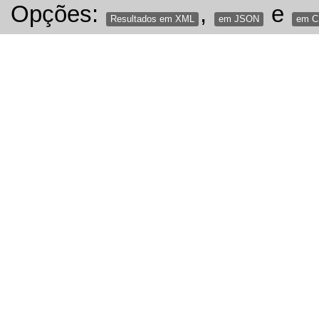
Opções:
,
e
Resultados em XML
em JSON
em 