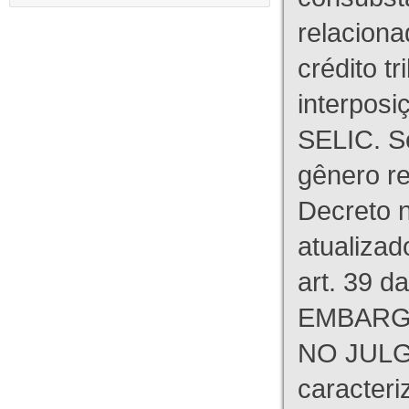
relaciona
crédito tr
interpos
SELIC. S
gênero re
Decreto n
atualizad
art. 39 d
EMBARG
NO JULG
caracteri