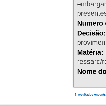
embargant
presente
Numero 
Decisão:
proviment
Matéria:
ressarc/re
Nome do 
1
resultados encontr