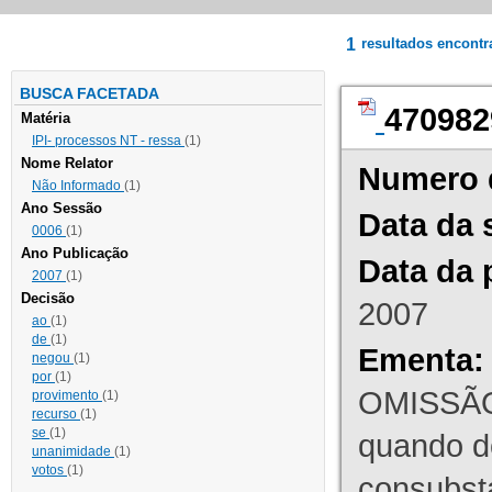
1
resultados encont
BUSCA FACETADA
470982
Matéria
IPI- processos NT - ressa
(1)
Nome Relator
Numero 
Não Informado
(1)
Ano Sessão
Data da 
0006
(1)
Ano Publicação
Data da 
2007
(1)
Decisão
2007
ao
(1)
de
(1)
Ementa:
negou
(1)
por
(1)
OMISSÃO
provimento
(1)
recurso
(1)
se
(1)
quando d
unanimidade
(1)
votos
(1)
consubst