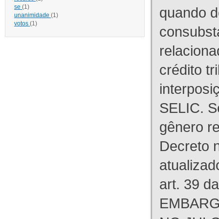
se
(1)
quando d
unanimidade
(1)
votos
(1)
consubst
relaciona
crédito tr
interpos
SELIC. S
gênero re
Decreto n
atualizad
art. 39 d
EMBARG