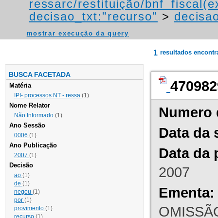
ressarc/restituição/bnf_fiscal(ex
decisao_txt:"recurso"
>
decisao
mostrar execução da query
1
resultados encont
BUSCA FACETADA
470982
Matéria
IPI- processos NT - ressa
(1)
Nome Relator
Numero 
Não Informado
(1)
Ano Sessão
Data da 
0006
(1)
Ano Publicação
Data da 
2007
(1)
Decisão
2007
ao
(1)
de
(1)
Ementa:
negou
(1)
por
(1)
OMISSÃO
provimento
(1)
recurso
(1)