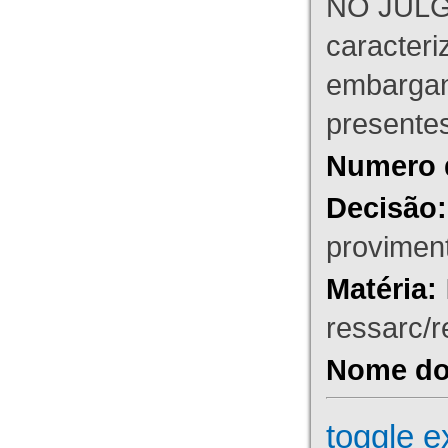
NO JULG
caracteri
embargant
presente
Numero 
Decisão:
proviment
Matéria:
ressarc/re
Nome do 
toggle e