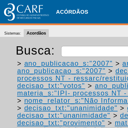
ACÓRDÃOS
Acordãos
Sistemas:
Busca:
>
ano_publicacao_s:"2007"
>
a
ano_publicacao_s:"2007"
>
dec
processos NT - ressarc/restituiç
decisao_txt:"votos"
>
ano_publ
materia_s:"IPI- processos NT - r
>
nome_relator_s:"Não Informa
>
decisao_txt:"unanimidade"
>
decisao_txt:"unanimidade"
>
de
decisao_txt:"provimento"
>
mat