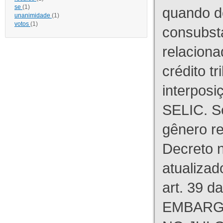
se
(1)
quando d
unanimidade
(1)
votos
(1)
consubst
relaciona
crédito tr
interpos
SELIC. S
gênero re
Decreto n
atualizad
art. 39 d
EMBARG