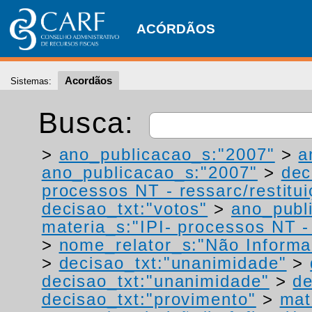
ACÓRDÃOS
Acordãos
Sistemas:
Busca:
>
ano_publicacao_s:"2007"
>
a
ano_publicacao_s:"2007"
>
dec
processos NT - ressarc/restituiç
decisao_txt:"votos"
>
ano_publ
materia_s:"IPI- processos NT - r
>
nome_relator_s:"Não Informa
>
decisao_txt:"unanimidade"
>
decisao_txt:"unanimidade"
>
de
decisao_txt:"provimento"
>
mat