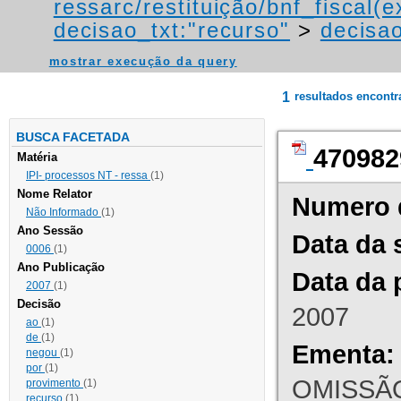
ressarc/restituição/bnf_fiscal(ex
decisao_txt:"recurso"
>
decisao
mostrar execução da query
1
resultados encont
BUSCA FACETADA
470982
Matéria
IPI- processos NT - ressa
(1)
Nome Relator
Numero 
Não Informado
(1)
Ano Sessão
Data da 
0006
(1)
Ano Publicação
Data da 
2007
(1)
Decisão
2007
ao
(1)
de
(1)
Ementa:
negou
(1)
por
(1)
OMISSÃO
provimento
(1)
recurso
(1)