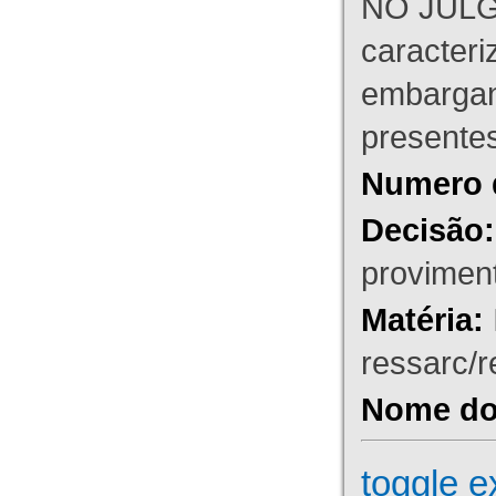
NO JULG
caracteri
embargant
presente
Numero 
Decisão:
proviment
Matéria:
ressarc/re
Nome do 
toggle e