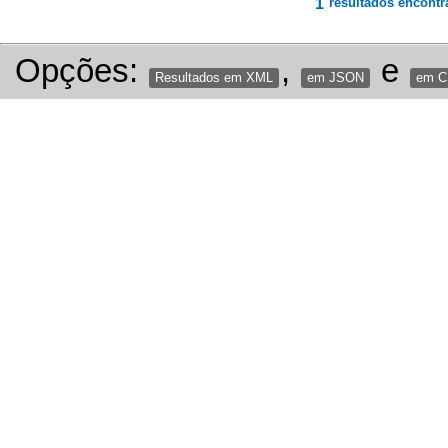
1
resultados encontr
Opções:
,
e
Resultados em XML
em JSON
em 