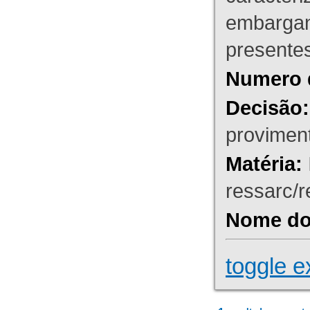
embargant
presente
Numero 
Decisão:
proviment
Matéria:
ressarc/re
Nome do 
toggle e