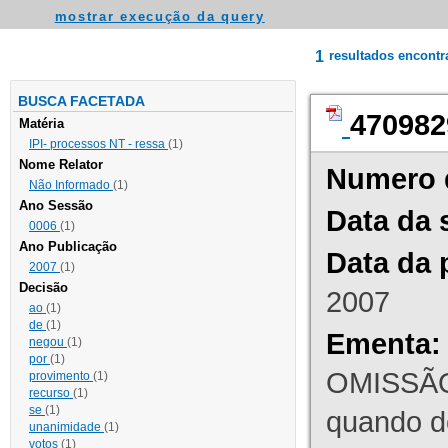
mostrar execução da query
1
resultados encont
BUSCA FACETADA
470982
Matéria
IPI- processos NT - ressa
(1)
Nome Relator
Numero 
Não Informado
(1)
Ano Sessão
Data da 
0006
(1)
Ano Publicação
Data da 
2007
(1)
Decisão
2007
ao
(1)
de
(1)
Ementa:
negou
(1)
por
(1)
OMISSÃO
provimento
(1)
recurso
(1)
se
(1)
quando d
unanimidade
(1)
votos
(1)