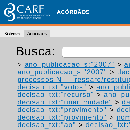
ACÓRDÃOS
Acordãos
Sistemas:
Busca:
>
ano_publicacao_s:"2007"
>
a
ano_publicacao_s:"2007"
>
dec
processos NT - ressarc/restituiç
decisao_txt:"votos"
>
ano_publ
decisao_txt:"recurso"
>
ano_pu
decisao_txt:"unanimidade"
>
de
decisao_txt:"provimento"
>
dec
decisao_txt:"provimento"
>
nom
decisao_txt:"ao"
>
decisao_txt