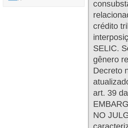
consubst
relaciona
crédito tr
interpos
SELIC. S
gênero re
Decreto n
atualizad
art. 39 d
EMBARG
NO JULG
caracteri