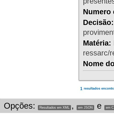
presente
Numero 
Decisão:
proviment
Matéria:
ressarc/re
Nome do 
1
resultados encontr
Opções:
,
e
Resultados em XML
em JSON
em 