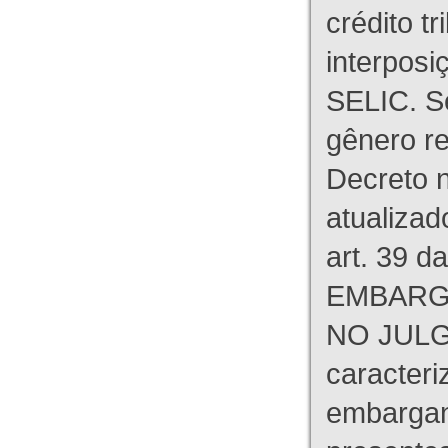
crédito tr
interpos
SELIC. S
gênero re
Decreto n
atualizad
art. 39 d
EMBARG
NO JULG
caracteri
embargant