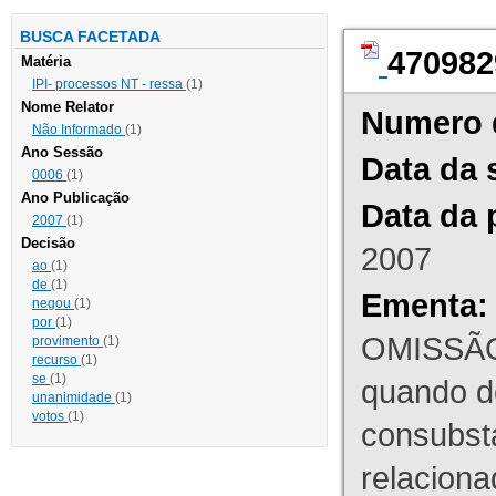
BUSCA FACETADA
470982
Matéria
IPI- processos NT - ressa
(1)
Nome Relator
Numero 
Não Informado
(1)
Ano Sessão
Data da 
0006
(1)
Ano Publicação
Data da 
2007
(1)
Decisão
2007
ao
(1)
de
(1)
Ementa:
negou
(1)
por
(1)
OMISSÃO
provimento
(1)
recurso
(1)
se
(1)
quando d
unanimidade
(1)
votos
(1)
consubst
relaciona