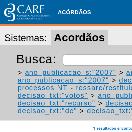
ACÓRDÃOS
Acordãos
Sistemas:
Busca:
>
ano_publicacao_s:"2007"
>
a
ano_publicacao_s:"2007"
>
dec
processos NT - ressarc/restituiç
decisao_txt:"votos"
>
ano_publ
decisao_txt:"recurso"
>
decisao
decisao_txt:"de"
>
decisao_txt:
1
resultados encont