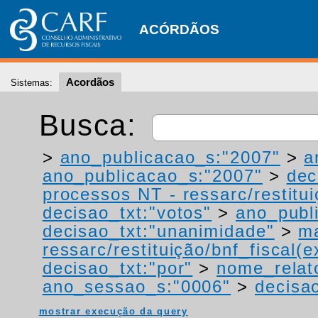
ACÓRDÃOS
Acordãos
Sistemas:
Busca:
>
ano_publicacao_s:"2007"
>
a
ano_publicacao_s:"2007"
>
dec
processos NT - ressarc/restituiç
decisao_txt:"votos"
>
ano_publ
decisao_txt:"unanimidade"
>
ma
ressarc/restituição/bnf_fiscal(ex
decisao_txt:"por"
>
nome_relat
ano_sessao_s:"0006"
>
decisao
mostrar execução da query