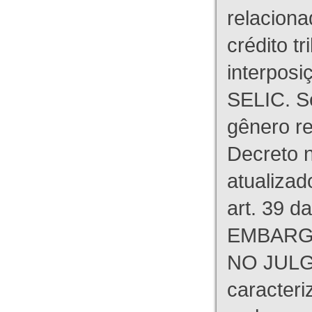
relaciona
crédito tr
interpos
SELIC. S
gênero re
Decreto n
atualizad
art. 39 d
EMBARG
NO JULG
caracteri