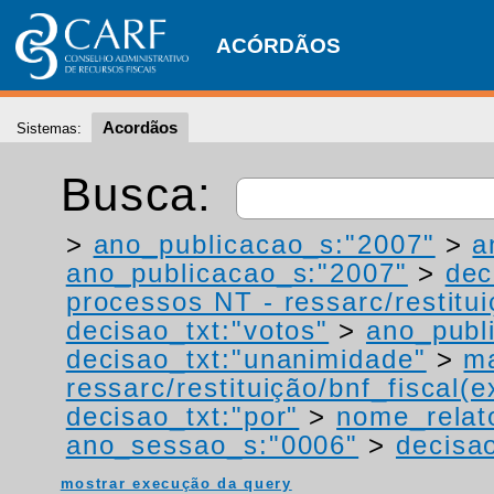
ACÓRDÃOS
Acordãos
Sistemas:
Busca:
>
ano_publicacao_s:"2007"
>
a
ano_publicacao_s:"2007"
>
dec
processos NT - ressarc/restituiç
decisao_txt:"votos"
>
ano_publ
decisao_txt:"unanimidade"
>
ma
ressarc/restituição/bnf_fiscal(ex
decisao_txt:"por"
>
nome_relat
ano_sessao_s:"0006"
>
decisao
mostrar execução da query