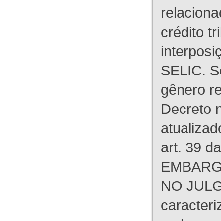
relaciona
crédito tr
interpos
SELIC. S
gênero re
Decreto n
atualizad
art. 39 d
EMBARG
NO JULG
caracteri