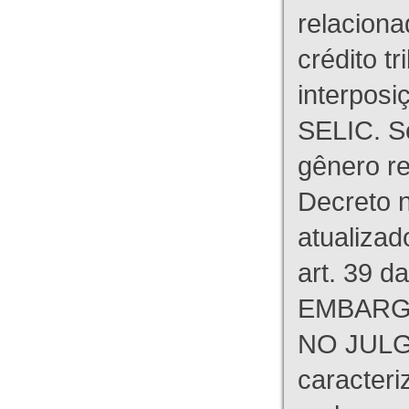
relaciona
crédito tr
interpos
SELIC. S
gênero re
Decreto n
atualizad
art. 39 d
EMBARG
NO JULG
caracteri