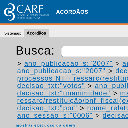
ACÓRDÃOS
Acordãos
Sistemas:
Busca:
>
ano_publicacao_s:"2007"
>
a
ano_publicacao_s:"2007"
>
dec
processos NT - ressarc/restituiç
decisao_txt:"votos"
>
ano_publ
decisao_txt:"unanimidade"
>
ma
ressarc/restituição/bnf_fiscal(ex
decisao_txt:"por"
>
nome_relat
ano_sessao_s:"0006"
>
decisao
mostrar execução da query