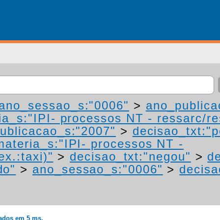
ano_sessao_s:"0006"
>
ano_publica
a_s:"IPI- processos NT - ressarc/res
ublicacao_s:"2007"
>
decisao_txt:"p
materia_s:"IPI- processos NT -
ex.:taxi)"
>
decisao_txt:"negou"
>
de
do"
>
ano_sessao_s:"0006"
>
decisa
rados em 5 ms.