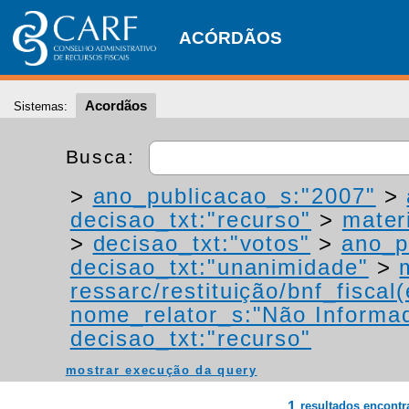
ACÓRDÃOS
Acordãos
Sistemas:
Busca:
>
ano_publicacao_s:"2007"
>
decisao_txt:"recurso"
>
materi
>
decisao_txt:"votos"
>
ano_p
decisao_txt:"unanimidade"
>
ressarc/restituição/bnf_fiscal(
nome_relator_s:"Não Informa
decisao_txt:"recurso"
mostrar execução da query
1
resultados encont