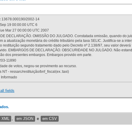
:
13678.000190/2002-14
Sep 19 00:00:00 UTC 6
ue Mar 27 00:00:00 UTC 2007
 DECLARAÇÃO. OMISSÃO DO JULGADO. Constatada omissão, quando do julgamen
m a atualização monetária do crédito tributário pela taxa SELIC. Justifica-se a 
 restituição segundo tratamento dado pelo Decreto nº 2.138/97, seu valor deverá 
rovido. EMBARGOS DE DECLARAÇÃO. OBSCURIDADE NO JULGADO. Não estando dev
osição dos presentes embargos. Embargos provido em parte.
03-11890
ade de votos, negou-se provimento ao recurso.
 NT - ressarc/restituição/bnf_fiscal(ex.:taxi)
Informado
all fields
ados.
m XML
,
em JSON
e
em CSV