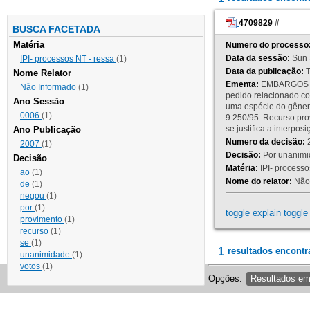
4709829
#
BUSCA FACETADA
Matéria
Numero do processo
Data da sessão:
Sun 
IPI- processos NT - ressa
(1)
Data da publicação:
T
Nome Relator
Ementa:
EMBARGOS DE
Não Informado
(1)
pedido relacionado co
Ano Sessão
uma espécie do gênero
0006
(1)
9.250/95. Recurso p
se justifica a interp
Ano Publicação
Numero da decisão:
2
2007
(1)
Decisão:
Por unanimid
Decisão
Matéria:
IPI- processos
ao
(1)
Nome do relator:
Não 
de
(1)
negou
(1)
por
(1)
toggle explain
toggle 
provimento
(1)
recurso
(1)
se
(1)
1
resultados encontr
unanimidade
(1)
votos
(1)
Opções:
Resultados e