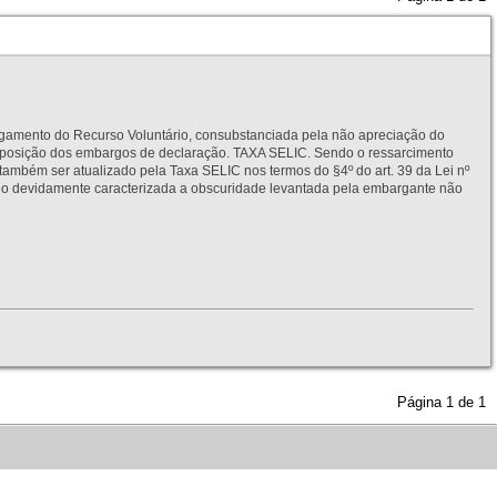
to do Recurso Voluntário, consubstanciada pela não apreciação do
interposição dos embargos de declaração. TAXA SELIC. Sendo o ressarcimento
também ser atualizado pela Taxa SELIC nos termos do §4º do art. 39 da Lei nº
idamente caracterizada a obscuridade levantada pela embargante não
Página
1
de
1