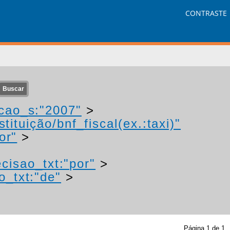
CONTRASTE
cao_s:"2007"
>
tituição/bnf_fiscal(ex.:taxi)"
or"
>
cisao_txt:"por"
>
o_txt:"de"
>
Página
1
de
1