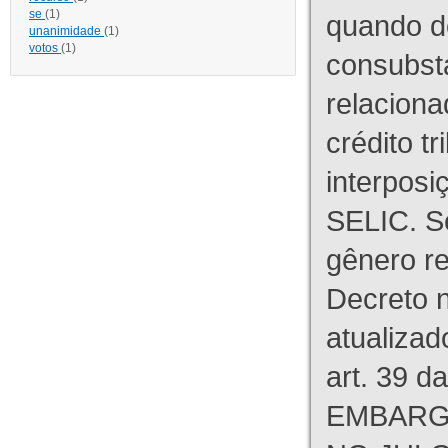
se
(1)
quando d
unanimidade
(1)
votos
(1)
consubst
relaciona
crédito tr
interpos
SELIC. S
gênero re
Decreto n
atualizad
art. 39 d
EMBARG