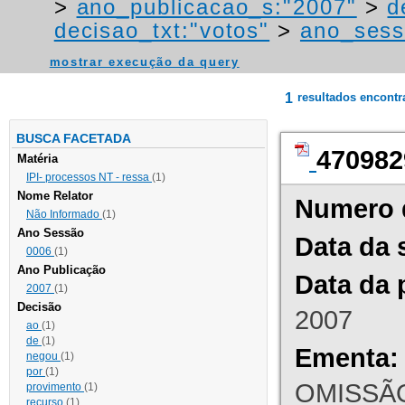
>
ano_publicacao_s:"2007"
>
d
decisao_txt:"votos"
>
ano_sess
mostrar execução da query
1
resultados encont
BUSCA FACETADA
470982
Matéria
IPI- processos NT - ressa
(1)
Nome Relator
Numero 
Não Informado
(1)
Ano Sessão
Data da 
0006
(1)
Ano Publicação
Data da 
2007
(1)
Decisão
2007
ao
(1)
de
(1)
Ementa:
negou
(1)
por
(1)
OMISSÃO
provimento
(1)
recurso
(1)