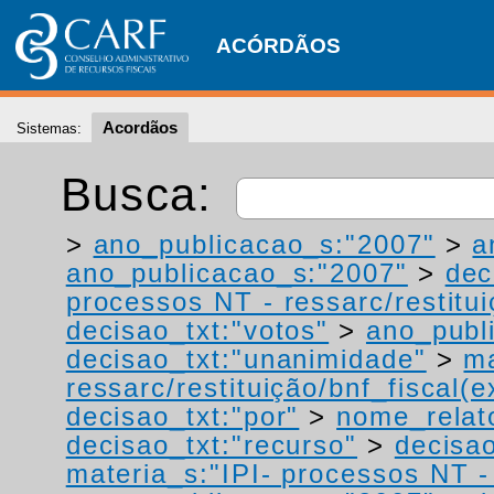
ACÓRDÃOS
Acordãos
Sistemas:
Busca:
>
ano_publicacao_s:"2007"
>
a
ano_publicacao_s:"2007"
>
dec
processos NT - ressarc/restituiç
decisao_txt:"votos"
>
ano_publ
decisao_txt:"unanimidade"
>
ma
ressarc/restituição/bnf_fiscal(ex
decisao_txt:"por"
>
nome_relat
decisao_txt:"recurso"
>
decisao
materia_s:"IPI- processos NT - r