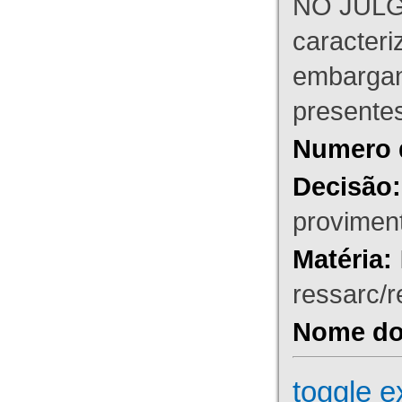
NO JULG
caracteri
embargant
presente
Numero 
Decisão:
proviment
Matéria:
ressarc/re
Nome do 
toggle e