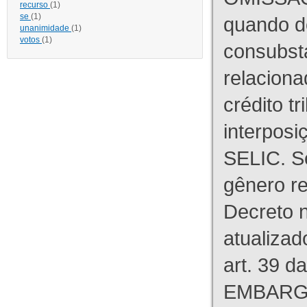
recurso
(1)
se
(1)
quando d
unanimidade
(1)
votos
(1)
consubst
relaciona
crédito tr
interpos
SELIC. S
gênero re
Decreto n
atualizad
art. 39 d
EMBARG