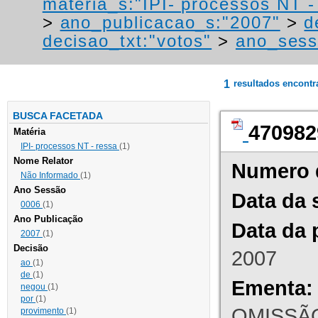
materia_s:"IPI- processos NT - r
>
ano_publicacao_s:"2007"
>
d
decisao_txt:"votos"
>
ano_sess
1
resultados encont
BUSCA FACETADA
470982
Matéria
IPI- processos NT - ressa
(1)
Nome Relator
Numero 
Não Informado
(1)
Ano Sessão
Data da 
0006
(1)
Ano Publicação
Data da 
2007
(1)
Decisão
2007
ao
(1)
de
(1)
Ementa:
negou
(1)
por
(1)
OMISSÃO
provimento
(1)