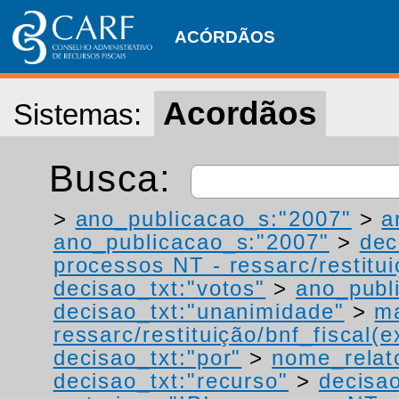
ACÓRDÃOS
Acordãos
Sistemas:
Busca:
>
ano_publicacao_s:"2007"
>
a
ano_publicacao_s:"2007"
>
dec
processos NT - ressarc/restituiç
decisao_txt:"votos"
>
ano_publ
decisao_txt:"unanimidade"
>
ma
ressarc/restituição/bnf_fiscal(ex
decisao_txt:"por"
>
nome_relat
decisao_txt:"recurso"
>
decisao