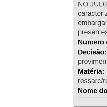
NO JULG
caracteri
embargant
presente
Numero 
Decisão:
proviment
Matéria:
ressarc/re
Nome do 