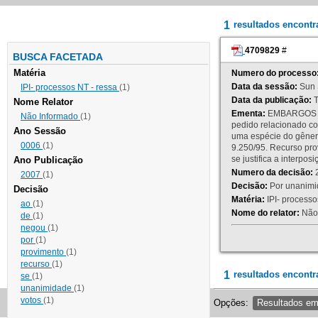
1
resultados encont
4709829
#
BUSCA FACETADA
Matéria
Numero do processo
Data da sessão:
Sun 
IPI- processos NT - ressa
(1)
Data da publicação:
T
Nome Relator
Ementa:
EMBARGOS DE
Não Informado
(1)
pedido relacionado co
Ano Sessão
uma espécie do gênero
0006
(1)
9.250/95. Recurso p
se justifica a interp
Ano Publicação
Numero da decisão:
2
2007
(1)
Decisão:
Por unanimid
Decisão
Matéria:
IPI- processos
ao
(1)
Nome do relator:
Não 
de
(1)
negou
(1)
por
(1)
provimento
(1)
recurso
(1)
1
resultados encontr
se
(1)
unanimidade
(1)
votos
(1)
Opções:
Resultados e