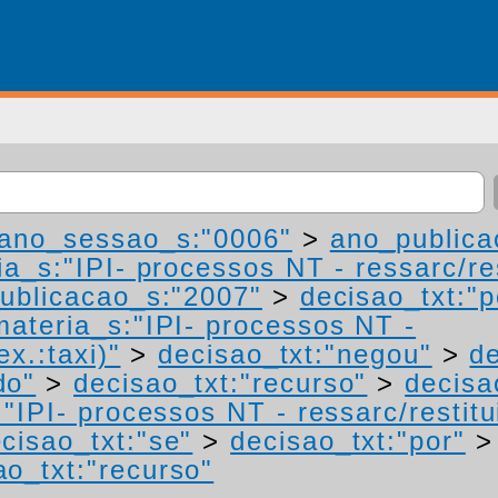
ano_sessao_s:"0006"
>
ano_publica
a_s:"IPI- processos NT - ressarc/res
ublicacao_s:"2007"
>
decisao_txt:"p
materia_s:"IPI- processos NT -
ex.:taxi)"
>
decisao_txt:"negou"
>
de
do"
>
decisao_txt:"recurso"
>
decisa
"IPI- processos NT - ressarc/restitui
cisao_txt:"se"
>
decisao_txt:"por"
ao_txt:"recurso"