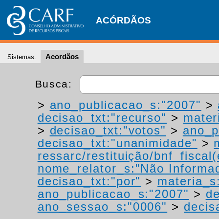
ACÓRDÃOS
Acordãos
Sistemas:
Busca:
>
ano_publicacao_s:"2007"
>
decisao_txt:"recurso"
>
materi
>
decisao_txt:"votos"
>
ano_p
decisao_txt:"unanimidade"
>
ressarc/restituição/bnf_fiscal(
nome_relator_s:"Não Informa
decisao_txt:"por"
>
materia_s:
ano_publicacao_s:"2007"
>
de
ano_sessao_s:"0006"
>
decis