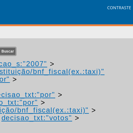
CONTRASTE
cao_s:"2007"
>
tituição/bnf_fiscal(ex.:taxi)"
or"
>
cisao_txt:"por"
>
o_txt:"por"
>
ção/bnf_fiscal(ex.:taxi)"
>
>
decisao_txt:"votos"
>