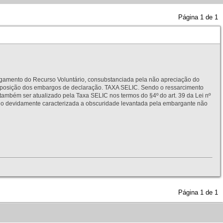
Página
1
de
1
to do Recurso Voluntário, consubstanciada pela não apreciação do
interposição dos embargos de declaração. TAXA SELIC. Sendo o ressarcimento
também ser atualizado pela Taxa SELIC nos termos do §4º do art. 39 da Lei nº
idamente caracterizada a obscuridade levantada pela embargante não
Página
1
de
1