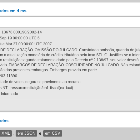
rados em 4 ms.
:
13678.000190/2002-14
Sep 19 00:00:00 UTC 6
ue Mar 27 00:00:00 UTC 2007
 DECLARAÇÃO. OMISSÃO DO JULGADO. Constatada omissão, quando do julgamen
m a atualização monetária do crédito tributário pela taxa SELIC. Justifica-se a 
 restituição segundo tratamento dado pelo Decreto nº 2.138/97, seu valor deverá 
rovido. EMBARGOS DE DECLARAÇÃO. OBSCURIDADE NO JULGADO. Não estando dev
osição dos presentes embargos. Embargos provido em parte.
03-11890
ade de votos, negou-se provimento ao recurso.
 NT - ressarc/restituição/bnf_fiscal(ex.:taxi)
Informado
ados.
m XML
,
em JSON
e
em CSV