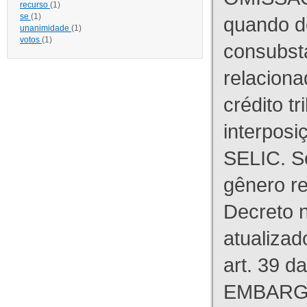
recurso
(1)
se
(1)
quando d
unanimidade
(1)
votos
(1)
consubst
relaciona
crédito tr
interpos
SELIC. S
gênero re
Decreto n
atualizad
art. 39 d
EMBARG