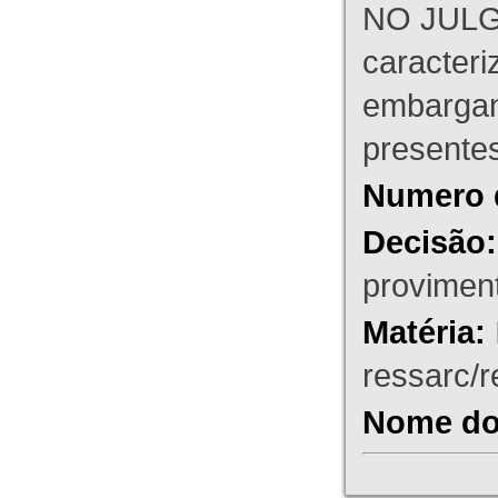
NO JULG
caracteri
embargant
presente
Numero 
Decisão:
proviment
Matéria:
ressarc/re
Nome do 