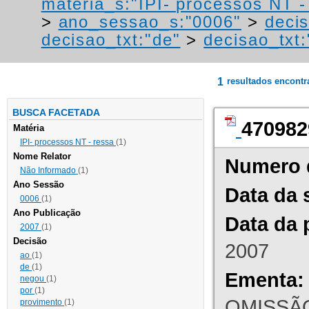
materia_s:"IPI- processos NT - r
>
ano_sessao_s:"0006"
>
decis
decisao_txt:"de"
>
decisao_txt:
1
resultados encont
BUSCA FACETADA
470982
Matéria
IPI- processos NT - ressa
(1)
Nome Relator
Numero 
Não Informado
(1)
Ano Sessão
Data da 
0006
(1)
Ano Publicação
Data da 
2007
(1)
Decisão
2007
ao
(1)
de
(1)
Ementa:
negou
(1)
por
(1)
OMISSÃO
provimento
(1)