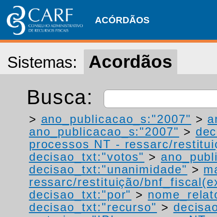
ACÓRDÃOS
Acordãos
Sistemas:
Busca:
>
ano_publicacao_s:"2007"
>
a
ano_publicacao_s:"2007"
>
dec
processos NT - ressarc/restituiç
decisao_txt:"votos"
>
ano_publ
decisao_txt:"unanimidade"
>
ma
ressarc/restituição/bnf_fiscal(ex
decisao_txt:"por"
>
nome_relat
decisao_txt:"recurso"
>
decisao