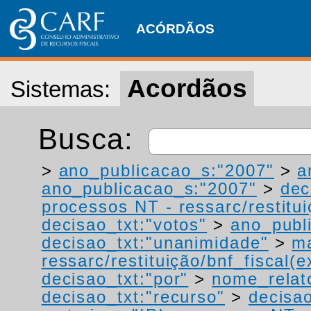
ACÓRDÃOS
Acordãos
Sistemas:
Busca:
>
ano_publicacao_s:"2007"
>
a
ano_publicacao_s:"2007"
>
dec
processos NT - ressarc/restituiç
decisao_txt:"votos"
>
ano_publ
decisao_txt:"unanimidade"
>
ma
ressarc/restituição/bnf_fiscal(ex
decisao_txt:"por"
>
nome_relat
decisao_txt:"recurso"
>
decisao