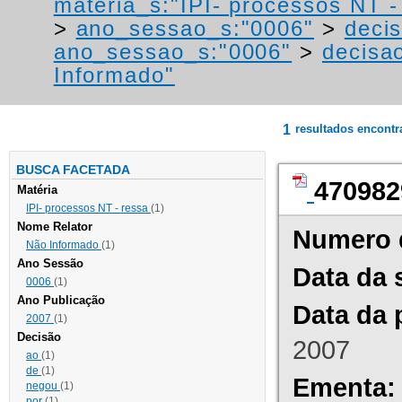
materia_s:"IPI- processos NT - r
>
ano_sessao_s:"0006"
>
decis
ano_sessao_s:"0006"
>
decisao
Informado"
1
resultados encont
BUSCA FACETADA
470982
Matéria
IPI- processos NT - ressa
(1)
Nome Relator
Numero 
Não Informado
(1)
Ano Sessão
Data da 
0006
(1)
Ano Publicação
Data da 
2007
(1)
Decisão
2007
ao
(1)
de
(1)
Ementa:
negou
(1)
por
(1)