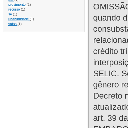
OMISSÃO
provimento
(1)
recurso
(1)
se
(1)
quando d
unanimidade
(1)
votos
(1)
consubst
relaciona
crédito tr
interpos
SELIC. S
gênero re
Decreto n
atualizad
art. 39 d