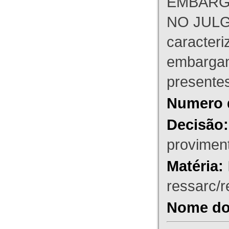
EMBARG
NO JULG
caracteri
embargant
presente
Numero 
Decisão:
proviment
Matéria:
ressarc/re
Nome do 