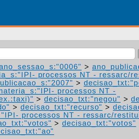
ano_sessao_s:"0006"
>
ano_publica
a_s:"IPI- processos NT - ressarc/res
ublicacao_s:"2007"
>
decisao_txt:"p
materia_s:"IPI- processos NT -
ex.:taxi)"
>
decisao_txt:"negou"
>
de
do"
>
decisao_txt:"recurso"
>
decisa
"IPI- processos NT - ressarc/restitui
ao_txt:"votos"
>
decisao_txt:"votos"
cisao_txt:"ao"