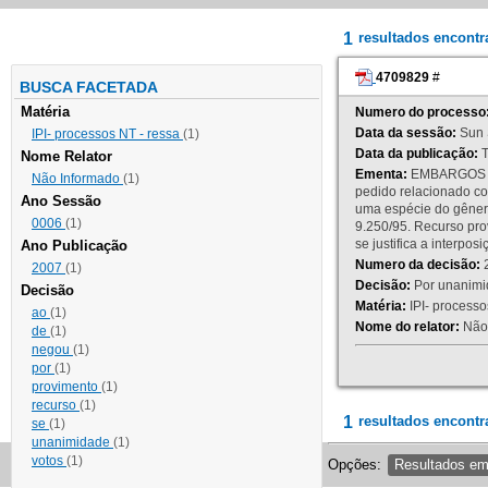
1
resultados encont
4709829
#
BUSCA FACETADA
Matéria
Numero do processo
Data da sessão:
Sun 
IPI- processos NT - ressa
(1)
Data da publicação:
T
Nome Relator
Ementa:
EMBARGOS DE
Não Informado
(1)
pedido relacionado co
Ano Sessão
uma espécie do gênero
0006
(1)
9.250/95. Recurso p
se justifica a interp
Ano Publicação
Numero da decisão:
2
2007
(1)
Decisão:
Por unanimid
Decisão
Matéria:
IPI- processos
ao
(1)
Nome do relator:
Não 
de
(1)
negou
(1)
por
(1)
provimento
(1)
recurso
(1)
1
resultados encontr
se
(1)
unanimidade
(1)
votos
(1)
Opções:
Resultados e