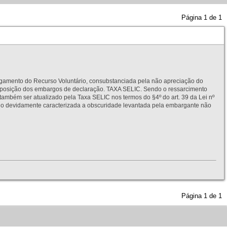
Página
1
de
1
to do Recurso Voluntário, consubstanciada pela não apreciação do
interposição dos embargos de declaração. TAXA SELIC. Sendo o ressarcimento
também ser atualizado pela Taxa SELIC nos termos do §4º do art. 39 da Lei nº
idamente caracterizada a obscuridade levantada pela embargante não
Página
1
de
1