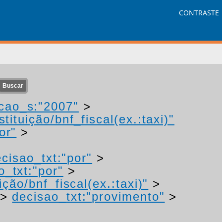
CONTRASTE
cao_s:"2007"
>
tituição/bnf_fiscal(ex.:taxi)"
or"
>
cisao_txt:"por"
>
o_txt:"por"
>
ção/bnf_fiscal(ex.:taxi)"
>
>
decisao_txt:"provimento"
>