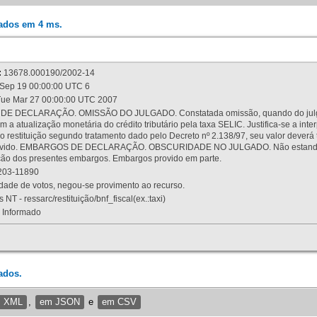
rados em 4 ms.
:
13678.000190/2002-14
Sep 19 00:00:00 UTC 6
ue Mar 27 00:00:00 UTC 2007
 DECLARAÇÃO. OMISSÃO DO JULGADO. Constatada omissão, quando do julgamen
m a atualização monetária do crédito tributário pela taxa SELIC. Justifica-se a 
 restituição segundo tratamento dado pelo Decreto nº 2.138/97, seu valor deverá 
rovido. EMBARGOS DE DECLARAÇÃO. OBSCURIDADE NO JULGADO. Não estando dev
osição dos presentes embargos. Embargos provido em parte.
03-11890
ade de votos, negou-se provimento ao recurso.
 NT - ressarc/restituição/bnf_fiscal(ex.:taxi)
Informado
ados.
m XML
,
em JSON
e
em CSV