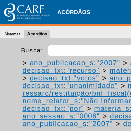
ACÓRDÃOS
Acordãos
Sistemas:
Busca:
>
ano_publicacao_s:"2007"
>
decisao_txt:"recurso"
>
materi
>
decisao_txt:"votos"
>
ano_p
decisao_txt:"unanimidade"
>
ressarc/restituição/bnf_fiscal(
nome_relator_s:"Não Informa
decisao_txt:"por"
>
materia_s:
ano_sessao_s:"0006"
>
decis
ano_publicacao_s:"2007"
>
de