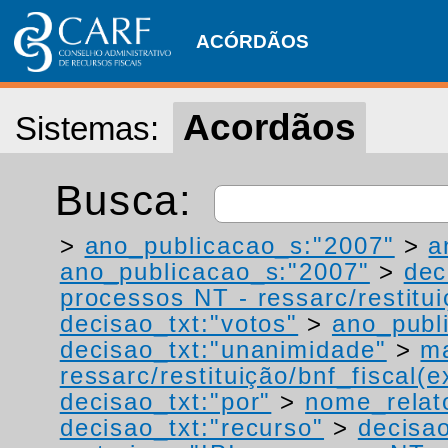
ACÓRDÃOS
Acordãos
Sistemas:
Busca:
>
ano_publicacao_s:"2007"
>
a
ano_publicacao_s:"2007"
>
dec
processos NT - ressarc/restituiç
decisao_txt:"votos"
>
ano_publ
decisao_txt:"unanimidade"
>
ma
ressarc/restituição/bnf_fiscal(ex
decisao_txt:"por"
>
nome_relat
decisao_txt:"recurso"
>
decisao