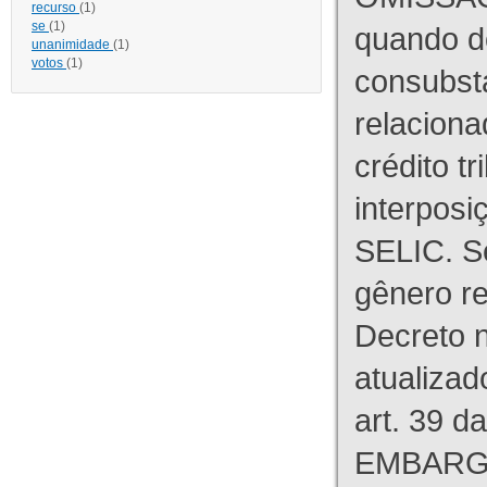
recurso
(1)
se
(1)
quando d
unanimidade
(1)
votos
(1)
consubst
relaciona
crédito tr
interpos
SELIC. S
gênero re
Decreto n
atualizad
art. 39 d
EMBARG