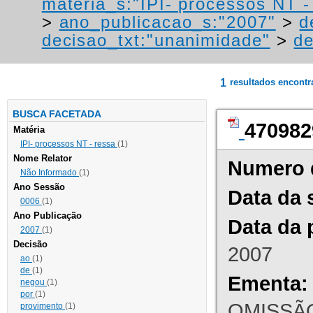
materia_s:"IPI- processos NT - r
>
ano_publicacao_s:"2007"
>
d
decisao_txt:"unanimidade"
>
de
1
resultados encont
BUSCA FACETADA
470982
Matéria
IPI- processos NT - ressa
(1)
Nome Relator
Numero 
Não Informado
(1)
Ano Sessão
Data da 
0006
(1)
Ano Publicação
Data da 
2007
(1)
Decisão
2007
ao
(1)
de
(1)
Ementa:
negou
(1)
por
(1)
OMISSÃO
provimento
(1)