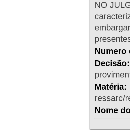
NO JULG
caracteri
embargant
presente
Numero 
Decisão:
proviment
Matéria:
ressarc/re
Nome do 