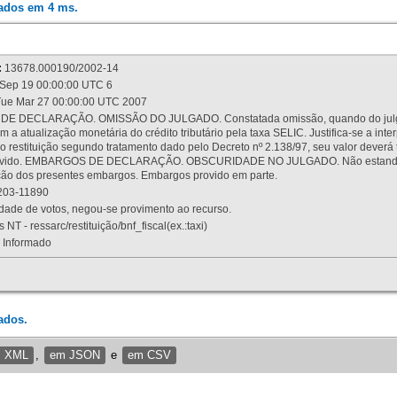
rados em 4 ms.
:
13678.000190/2002-14
Sep 19 00:00:00 UTC 6
ue Mar 27 00:00:00 UTC 2007
 DECLARAÇÃO. OMISSÃO DO JULGADO. Constatada omissão, quando do julgamen
m a atualização monetária do crédito tributário pela taxa SELIC. Justifica-se a 
 restituição segundo tratamento dado pelo Decreto nº 2.138/97, seu valor deverá 
rovido. EMBARGOS DE DECLARAÇÃO. OBSCURIDADE NO JULGADO. Não estando dev
osição dos presentes embargos. Embargos provido em parte.
03-11890
ade de votos, negou-se provimento ao recurso.
 NT - ressarc/restituição/bnf_fiscal(ex.:taxi)
Informado
ados.
m XML
,
em JSON
e
em CSV