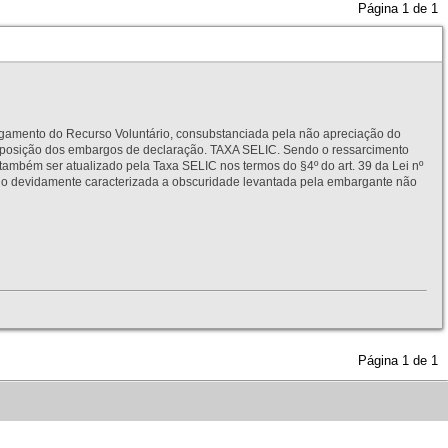
Página
1
de
1
to do Recurso Voluntário, consubstanciada pela não apreciação do
interposição dos embargos de declaração. TAXA SELIC. Sendo o ressarcimento
também ser atualizado pela Taxa SELIC nos termos do §4º do art. 39 da Lei nº
idamente caracterizada a obscuridade levantada pela embargante não
Página
1
de
1