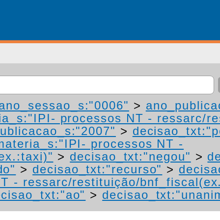
ano_sessao_s:"0006"
>
ano_publica
a_s:"IPI- processos NT - ressarc/res
ublicacao_s:"2007"
>
decisao_txt:"p
materia_s:"IPI- processos NT -
ex.:taxi)"
>
decisao_txt:"negou"
>
de
do"
>
decisao_txt:"recurso"
>
decisa
 - ressarc/restituição/bnf_fiscal(ex.
cisao_txt:"ao"
>
decisao_txt:"unani