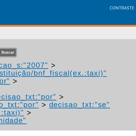
CONTRASTE
cao_s:"2007"
>
tituição/bnf_fiscal(ex.:taxi)"
or"
>
cisao_txt:"por"
>
o_txt:"por"
>
decisao_txt:"se"
:taxi)"
>
midade"