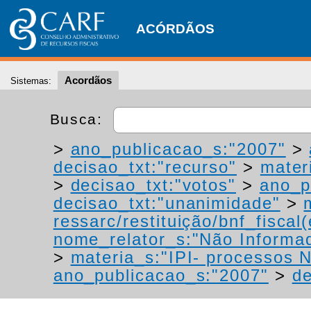
ACÓRDÃOS
Acordãos
Sistemas:
Busca:
>
ano_publicacao_s:"2007"
>
decisao_txt:"recurso"
>
materi
>
decisao_txt:"votos"
>
ano_p
decisao_txt:"unanimidade"
>
ressarc/restituição/bnf_fiscal(
nome_relator_s:"Não Informa
>
materia_s:"IPI- processos NT
ano_publicacao_s:"2007"
>
de