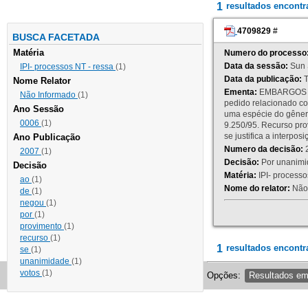
1
resultados encont
4709829
#
BUSCA FACETADA
Matéria
Numero do processo
Data da sessão:
Sun 
IPI- processos NT - ressa
(1)
Data da publicação:
T
Nome Relator
Ementa:
EMBARGOS DE
Não Informado
(1)
pedido relacionado co
Ano Sessão
uma espécie do gênero
0006
(1)
9.250/95. Recurso p
se justifica a interp
Ano Publicação
Numero da decisão:
2
2007
(1)
Decisão:
Por unanimid
Decisão
Matéria:
IPI- processos
ao
(1)
Nome do relator:
Não 
de
(1)
negou
(1)
por
(1)
provimento
(1)
recurso
(1)
1
resultados encontr
se
(1)
unanimidade
(1)
votos
(1)
Opções:
Resultados e