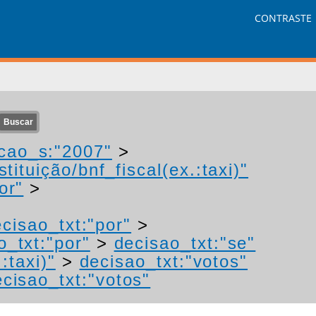
CONTRASTE
cao_s:"2007"
>
tituição/bnf_fiscal(ex.:taxi)"
or"
>
cisao_txt:"por"
>
o_txt:"por"
>
decisao_txt:"se"
:taxi)"
>
decisao_txt:"votos"
cisao_txt:"votos"