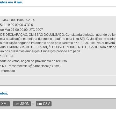
rados em 4 ms.
:
13678.000190/2002-14
Sep 19 00:00:00 UTC 6
ue Mar 27 00:00:00 UTC 2007
 DECLARAÇÃO. OMISSÃO DO JULGADO. Constatada omissão, quando do julgamen
m a atualização monetária do crédito tributário pela taxa SELIC. Justifica-se a 
 restituição segundo tratamento dado pelo Decreto nº 2.138/97, seu valor deverá 
rovido. EMBARGOS DE DECLARAÇÃO. OBSCURIDADE NO JULGADO. Não estando dev
osição dos presentes embargos. Embargos provido em parte.
03-11890
ade de votos, negou-se provimento ao recurso.
 NT - ressarc/restituição/bnf_fiscal(ex.:taxi)
Informado
ados.
m XML
,
em JSON
e
em CSV