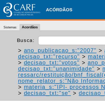
ACÓRDÃOS
Acordãos
Sistemas:
Busca:
>
ano_publicacao_s:"2007"
>
decisao_txt:"recurso"
>
materi
>
decisao_txt:"votos"
>
ano_p
decisao_txt:"unanimidade"
>
ressarc/restituição/bnf_fiscal(
nome_relator_s:"Não Informa
>
materia_s:"IPI- processos NT
>
decisao_txt:"se"
>
decisao_