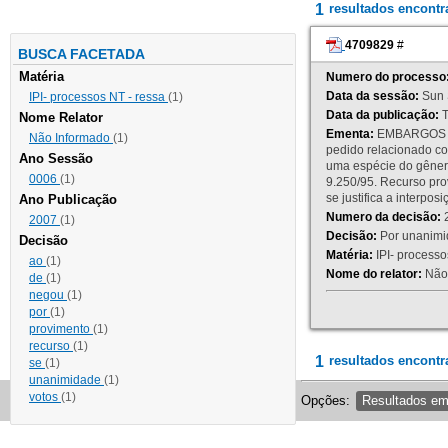
1
resultados encont
4709829
#
BUSCA FACETADA
Matéria
Numero do processo
Data da sessão:
Sun 
IPI- processos NT - ressa
(1)
Data da publicação:
T
Nome Relator
Ementa:
EMBARGOS DE
Não Informado
(1)
pedido relacionado co
Ano Sessão
uma espécie do gênero
0006
(1)
9.250/95. Recurso p
se justifica a interp
Ano Publicação
Numero da decisão:
2
2007
(1)
Decisão:
Por unanimid
Decisão
Matéria:
IPI- processos
ao
(1)
Nome do relator:
Não 
de
(1)
negou
(1)
por
(1)
provimento
(1)
recurso
(1)
1
resultados encontr
se
(1)
unanimidade
(1)
votos
(1)
Opções:
Resultados e