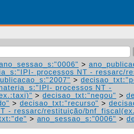
ano_sessao_s:"0006"
>
ano_publica
a_s:"IPI- processos NT - ressarc/res
ublicacao_s:"2007"
>
decisao_txt:"p
materia_s:"IPI- processos NT -
ex.:taxi)"
>
decisao_txt:"negou"
>
de
do"
>
decisao_txt:"recurso"
>
decisa
 - ressarc/restituição/bnf_fiscal(ex.
txt:"de"
>
ano_sessao_s:"0006"
>
de