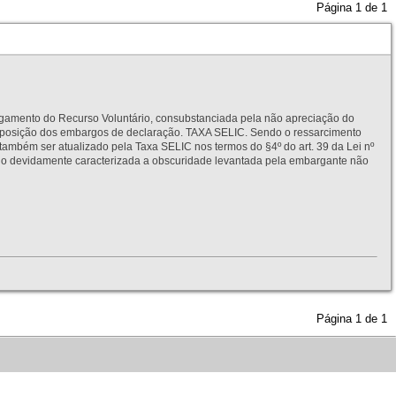
Página
1
de
1
to do Recurso Voluntário, consubstanciada pela não apreciação do
interposição dos embargos de declaração. TAXA SELIC. Sendo o ressarcimento
também ser atualizado pela Taxa SELIC nos termos do §4º do art. 39 da Lei nº
idamente caracterizada a obscuridade levantada pela embargante não
Página
1
de
1