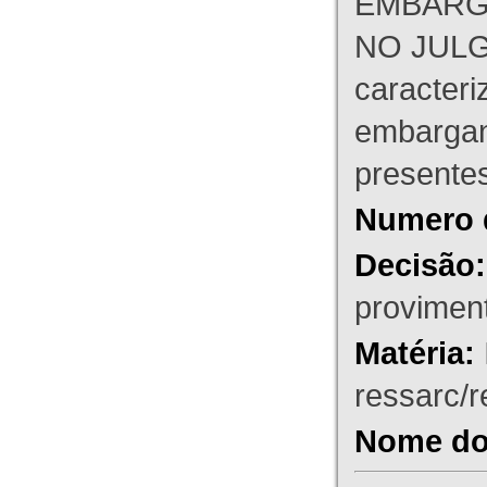
EMBARG
NO JULG
caracteri
embargant
presente
Numero 
Decisão:
proviment
Matéria:
ressarc/re
Nome do 