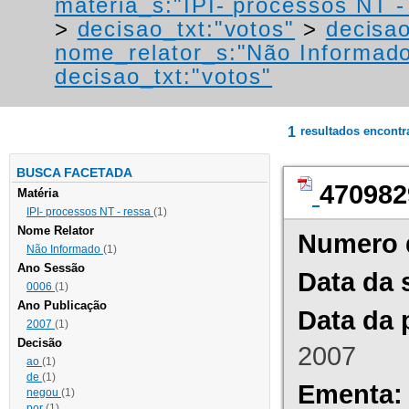
materia_s:"IPI- processos NT - r
>
decisao_txt:"votos"
>
decisao
nome_relator_s:"Não Informad
decisao_txt:"votos"
1
resultados encont
BUSCA FACETADA
470982
Matéria
IPI- processos NT - ressa
(1)
Nome Relator
Numero 
Não Informado
(1)
Ano Sessão
Data da 
0006
(1)
Ano Publicação
Data da 
2007
(1)
Decisão
2007
ao
(1)
de
(1)
Ementa:
negou
(1)
por
(1)