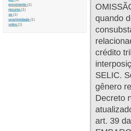
OMISSÃO
provimento
(1)
recurso
(1)
se
(1)
quando d
unanimidade
(1)
votos
(1)
consubst
relaciona
crédito tr
interpos
SELIC. S
gênero re
Decreto n
atualizad
art. 39 d