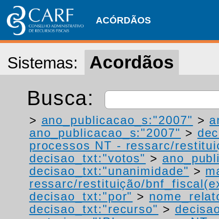
ACÓRDÃOS
Acordãos
Sistemas:
Busca:
>
ano_publicacao_s:"2007"
>
a
ano_publicacao_s:"2007"
>
dec
processos NT - ressarc/restituiç
decisao_txt:"votos"
>
ano_publ
decisao_txt:"unanimidade"
>
ma
ressarc/restituição/bnf_fiscal(ex
decisao_txt:"por"
>
nome_relat
decisao_txt:"recurso"
>
decisao