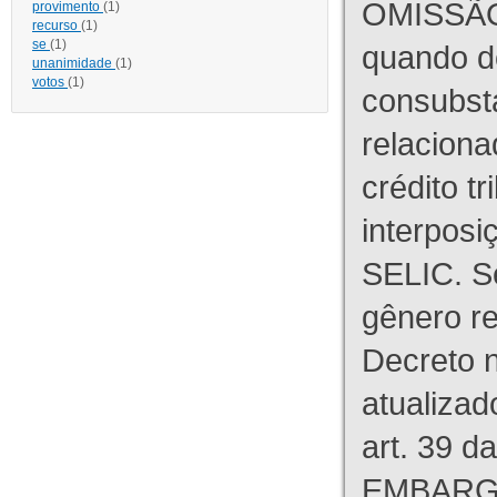
OMISSÃO
provimento
(1)
recurso
(1)
se
(1)
quando d
unanimidade
(1)
votos
(1)
consubst
relaciona
crédito tr
interpos
SELIC. S
gênero re
Decreto n
atualizad
art. 39 d
EMBARG