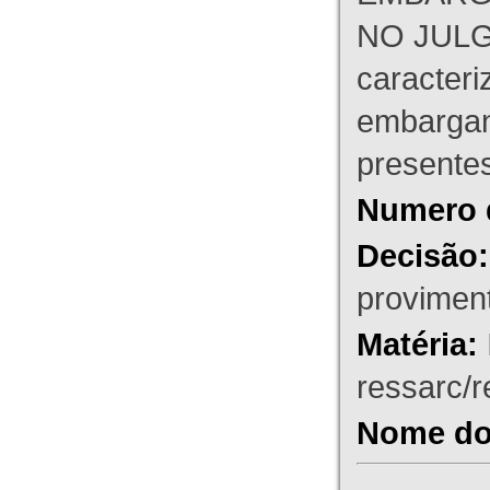
NO JULG
caracteri
embargant
presente
Numero 
Decisão:
proviment
Matéria:
ressarc/re
Nome do 