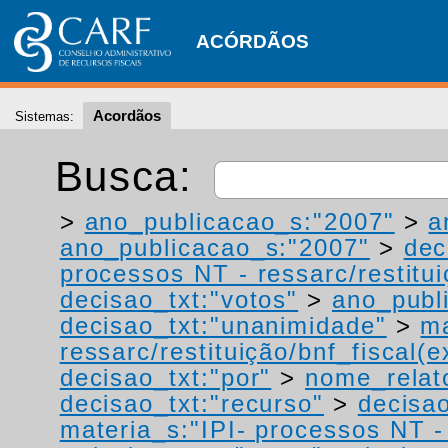
ACÓRDÃOS
Acordãos
Sistemas:
Busca:
>
ano_publicacao_s:"2007"
>
a
ano_publicacao_s:"2007"
>
dec
processos NT - ressarc/restituiç
decisao_txt:"votos"
>
ano_publ
decisao_txt:"unanimidade"
>
ma
ressarc/restituição/bnf_fiscal(ex
decisao_txt:"por"
>
nome_relat
decisao_txt:"recurso"
>
decisao
materia_s:"IPI- processos NT - r