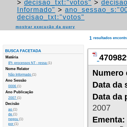
>
decisao_txt:"votos"
>
decisao
Informado"
>
ano_sessao_s:"0
decisao_txt:"votos"
mostrar execução da query
1
resultados encont
BUSCA FACETADA
470982
Matéria
IPI- processos NT - ressa
(1)
Nome Relator
Numero 
Não Informado
(1)
Ano Sessão
Data da 
0006
(1)
Ano Publicação
Data da 
2007
(1)
Decisão
2007
ao
(1)
de
(1)
Ementa:
negou
(1)
por
(1)