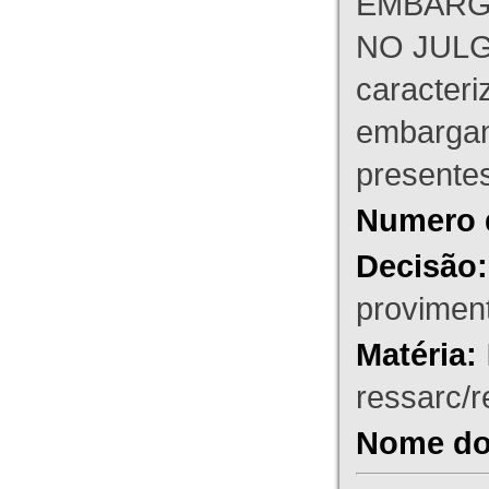
EMBARG
NO JULG
caracteri
embargant
presente
Numero 
Decisão:
proviment
Matéria:
ressarc/re
Nome do 