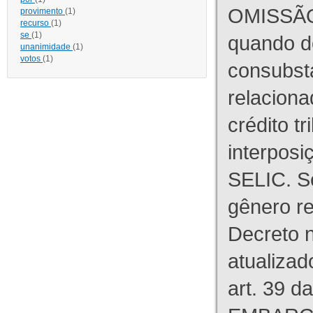
OMISSÃO
provimento
(1)
recurso
(1)
se
(1)
quando d
unanimidade
(1)
votos
(1)
consubst
relaciona
crédito tr
interpos
SELIC. S
gênero re
Decreto n
atualizad
art. 39 d