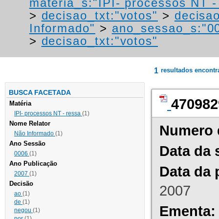
materia_s:"IPI- processos NT - r
>
decisao_txt:"votos"
>
decisao
Informado"
>
ano_sessao_s:"0
>
decisao_txt:"votos"
1
resultados encont
BUSCA FACETADA
470982
Matéria
IPI- processos NT - ressa
(1)
Nome Relator
Numero 
Não Informado
(1)
Ano Sessão
Data da 
0006
(1)
Ano Publicação
Data da 
2007
(1)
Decisão
2007
ao
(1)
de
(1)
Ementa:
negou
(1)
por
(1)