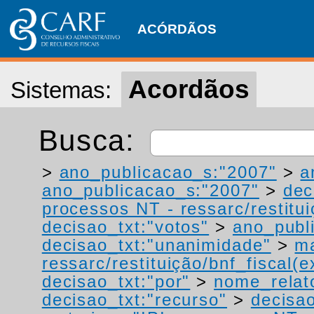
ACÓRDÃOS
Acordãos
Sistemas:
Busca:
>
ano_publicacao_s:"2007"
>
a
ano_publicacao_s:"2007"
>
dec
processos NT - ressarc/restituiç
decisao_txt:"votos"
>
ano_publ
decisao_txt:"unanimidade"
>
ma
ressarc/restituição/bnf_fiscal(ex
decisao_txt:"por"
>
nome_relat
decisao_txt:"recurso"
>
decisao