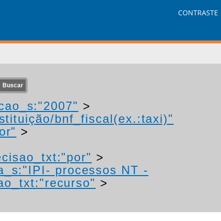
CONTRASTE
cao_s:"2007"
>
tituição/bnf_fiscal(ex.:taxi)"
or"
>
cisao_txt:"por"
>
a_s:"IPI- processos NT -
ao_txt:"recurso"
>