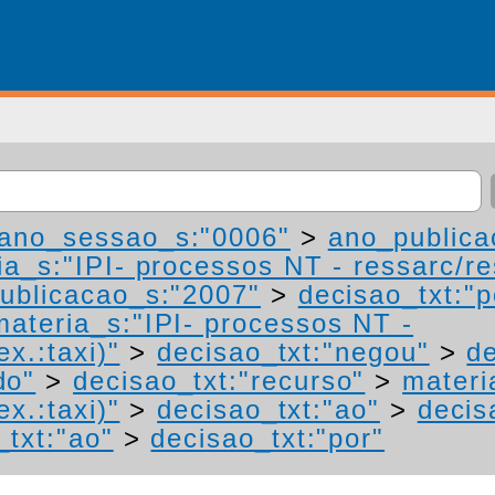
ano_sessao_s:"0006"
>
ano_publica
a_s:"IPI- processos NT - ressarc/res
ublicacao_s:"2007"
>
decisao_txt:"p
materia_s:"IPI- processos NT -
ex.:taxi)"
>
decisao_txt:"negou"
>
de
do"
>
decisao_txt:"recurso"
>
materi
ex.:taxi)"
>
decisao_txt:"ao"
>
decis
_txt:"ao"
>
decisao_txt:"por"