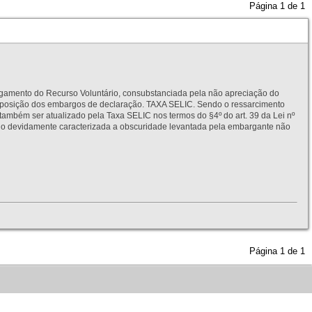
Página
1
de
1
to do Recurso Voluntário, consubstanciada pela não apreciação do
interposição dos embargos de declaração. TAXA SELIC. Sendo o ressarcimento
também ser atualizado pela Taxa SELIC nos termos do §4º do art. 39 da Lei nº
idamente caracterizada a obscuridade levantada pela embargante não
Página
1
de
1