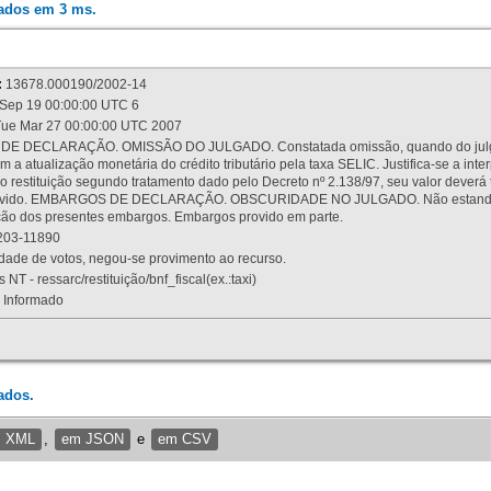
rados em 3 ms.
:
13678.000190/2002-14
Sep 19 00:00:00 UTC 6
ue Mar 27 00:00:00 UTC 2007
 DECLARAÇÃO. OMISSÃO DO JULGADO. Constatada omissão, quando do julgamen
m a atualização monetária do crédito tributário pela taxa SELIC. Justifica-se a 
 restituição segundo tratamento dado pelo Decreto nº 2.138/97, seu valor deverá 
rovido. EMBARGOS DE DECLARAÇÃO. OBSCURIDADE NO JULGADO. Não estando dev
osição dos presentes embargos. Embargos provido em parte.
03-11890
ade de votos, negou-se provimento ao recurso.
 NT - ressarc/restituição/bnf_fiscal(ex.:taxi)
Informado
ados.
m XML
,
em JSON
e
em CSV