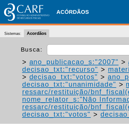
ACÓRDÃOS
Acordãos
Sistemas:
Busca:
>
ano_publicacao_s:"2007"
>
decisao_txt:"recurso"
>
materi
>
decisao_txt:"votos"
>
ano_p
decisao_txt:"unanimidade"
>
ressarc/restituição/bnf_fiscal(
nome_relator_s:"Não Informa
ressarc/restituição/bnf_fiscal(
decisao_txt:"votos"
>
decisao