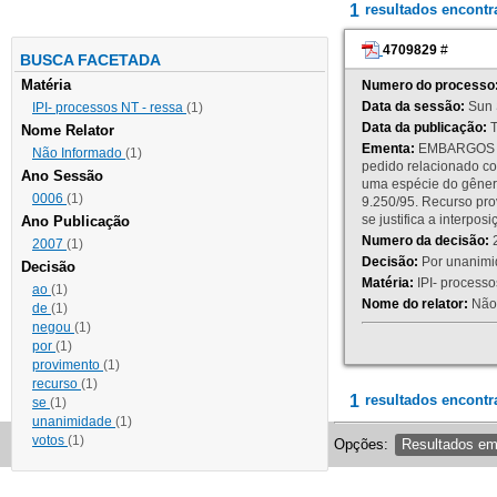
1
resultados encont
4709829
#
BUSCA FACETADA
Matéria
Numero do processo
Data da sessão:
Sun 
IPI- processos NT - ressa
(1)
Data da publicação:
T
Nome Relator
Ementa:
EMBARGOS DE
Não Informado
(1)
pedido relacionado co
Ano Sessão
uma espécie do gênero
0006
(1)
9.250/95. Recurso p
se justifica a interp
Ano Publicação
Numero da decisão:
2
2007
(1)
Decisão:
Por unanimid
Decisão
Matéria:
IPI- processos
ao
(1)
Nome do relator:
Não 
de
(1)
negou
(1)
por
(1)
provimento
(1)
recurso
(1)
1
resultados encontr
se
(1)
unanimidade
(1)
votos
(1)
Opções:
Resultados e