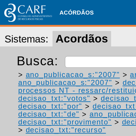
ACÓRDÃOS
Acordãos
Sistemas:
Busca:
>
ano_publicacao_s:"2007"
>
a
ano_publicacao_s:"2007"
>
dec
processos NT - ressarc/restituiç
decisao_txt:"votos"
>
decisao_t
decisao_txt:"por"
>
decisao_txt
decisao_txt:"de"
>
ano_publica
decisao_txt:"provimento"
>
dec
>
decisao_txt:"recurso"