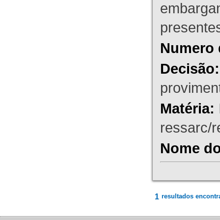
embargant
presente
Numero 
Decisão:
proviment
Matéria:
ressarc/re
Nome do 
1
resultados encontr