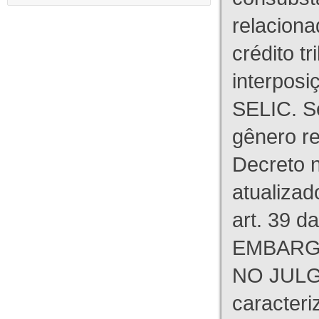
relaciona
crédito tr
interpos
SELIC. S
gênero re
Decreto n
atualizad
art. 39 d
EMBARG
NO JULG
caracteri