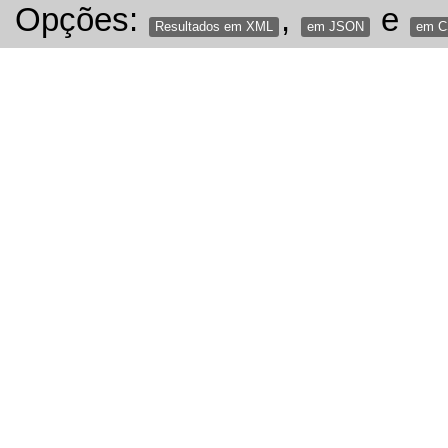
Opções:
,
e
Resultados em XML
em JSON
em 