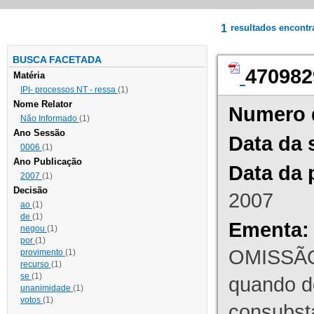
1
resultados encont
BUSCA FACETADA
470982
Matéria
IPI- processos NT - ressa
(1)
Nome Relator
Numero 
Não Informado
(1)
Ano Sessão
Data da 
0006
(1)
Ano Publicação
Data da 
2007
(1)
Decisão
2007
ao
(1)
de
(1)
Ementa:
negou
(1)
por
(1)
OMISSÃO
provimento
(1)
recurso
(1)
se
(1)
quando d
unanimidade
(1)
votos
(1)
consubst