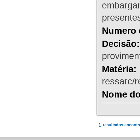
embargant
presente
Numero 
Decisão:
proviment
Matéria:
ressarc/re
Nome do 
1
resultados encontr