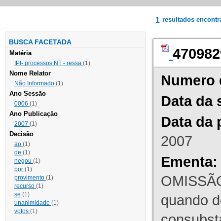
1
resultados encont
BUSCA FACETADA
470982
Matéria
IPI- processos NT - ressa
(1)
Nome Relator
Numero 
Não Informado
(1)
Ano Sessão
Data da 
0006
(1)
Ano Publicação
Data da 
2007
(1)
Decisão
2007
ao
(1)
de
(1)
Ementa:
negou
(1)
por
(1)
OMISSÃO
provimento
(1)
recurso
(1)
se
(1)
quando d
unanimidade
(1)
votos
(1)
consubst