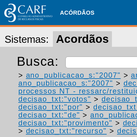
ACÓRDÃOS
Acordãos
Sistemas:
Busca:
>
ano_publicacao_s:"2007"
>
a
ano_publicacao_s:"2007"
>
dec
processos NT - ressarc/restituiç
decisao_txt:"votos"
>
decisao_t
decisao_txt:"por"
>
decisao_txt
decisao_txt:"de"
>
ano_publica
decisao_txt:"provimento"
>
dec
>
decisao_txt:"recurso"
>
decis