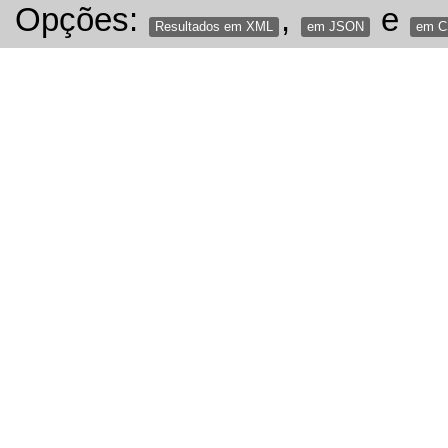
Opções:
,
e
Resultados em XML
em JSON
em 