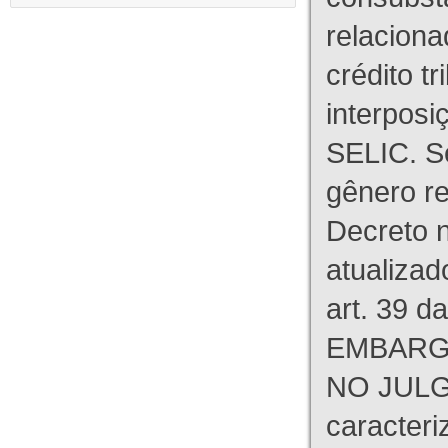
relaciona
crédito tr
interpos
SELIC. S
gênero re
Decreto n
atualizad
art. 39 d
EMBARG
NO JULG
caracteri