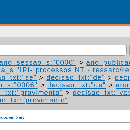
ano_sessao_s:"0006"
>
ano_publica
a_s:"IPI- processos NT - ressarc/res
ao_txt:"se"
>
decisao_txt:"de"
>
deci
o_s:"0006"
>
decisao_txt:"de"
>
ano
_txt:"provimento"
>
decisao_txt:"vo
ao_txt:"provimento"
rados em 5 ms.