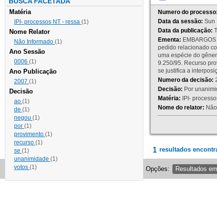
BUSCA FACETADA
Matéria
Numero do processo
Data da sessão:
Sun 
IPI- processos NT - ressa
(1)
Data da publicação:
T
Nome Relator
Ementa:
EMBARGOS DE
Não Informado
(1)
pedido relacionado co
Ano Sessão
uma espécie do gênero
0006
(1)
9.250/95. Recurso p
se justifica a interp
Ano Publicação
Numero da decisão:
2
2007
(1)
Decisão:
Por unanimid
Decisão
Matéria:
IPI- processos
ao
(1)
Nome do relator:
Não 
de
(1)
negou
(1)
por
(1)
provimento
(1)
recurso
(1)
1
resultados encontr
se
(1)
unanimidade
(1)
votos
(1)
Opções:
Resultados e