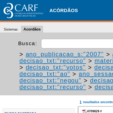
ACÓRDÃOS
Acordãos
Sistemas:
Busca:
>
ano_publicacao_s:"2007"
>
decisao_txt:"recurso"
>
materi
>
decisao_txt:"votos"
>
decis
decisao_txt:"ao"
>
ano_sessa
decisao_txt:"negou"
>
decisao
decisao_txt:"recurso"
>
decis
1
resultados encont
4709829
#