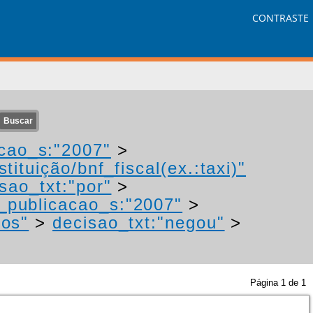
CONTRASTE
cao_s:"2007"
>
tituição/bnf_fiscal(ex.:taxi)"
sao_txt:"por"
>
_publicacao_s:"2007"
>
tos"
>
decisao_txt:"negou"
>
Página
1
de
1