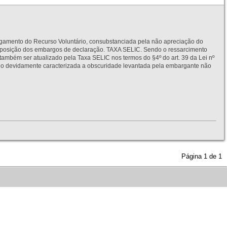
to do Recurso Voluntário, consubstanciada pela não apreciação do
interposição dos embargos de declaração. TAXA SELIC. Sendo o ressarcimento
também ser atualizado pela Taxa SELIC nos termos do §4º do art. 39 da Lei nº
idamente caracterizada a obscuridade levantada pela embargante não
Página
1
de
1