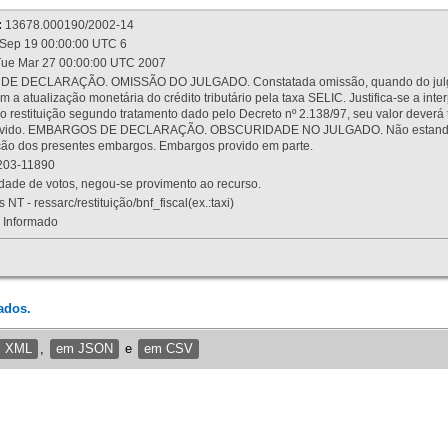
:
13678.000190/2002-14
Sep 19 00:00:00 UTC 6
ue Mar 27 00:00:00 UTC 2007
 DECLARAÇÃO. OMISSÃO DO JULGADO. Constatada omissão, quando do julgamen
m a atualização monetária do crédito tributário pela taxa SELIC. Justifica-se a 
 restituição segundo tratamento dado pelo Decreto nº 2.138/97, seu valor deverá 
rovido. EMBARGOS DE DECLARAÇÃO. OBSCURIDADE NO JULGADO. Não estando dev
osição dos presentes embargos. Embargos provido em parte.
03-11890
ade de votos, negou-se provimento ao recurso.
 NT - ressarc/restituição/bnf_fiscal(ex.:taxi)
Informado
ados.
m XML
,
em JSON
e
em CSV