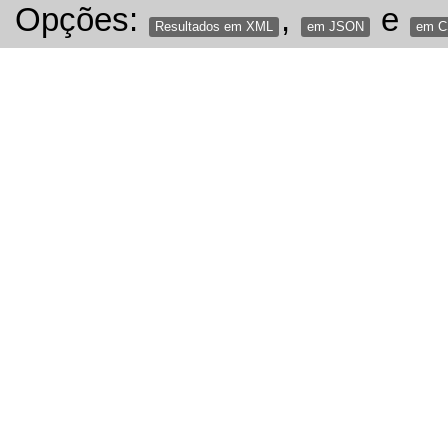
Opções:
,
e
Resultados em XML
em JSON
em 