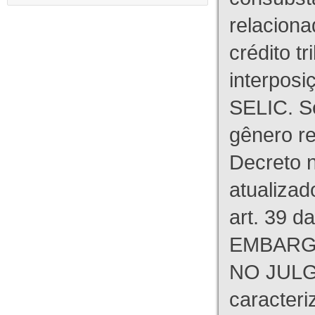
relaciona
crédito tr
interpos
SELIC. S
gênero re
Decreto n
atualizad
art. 39 d
EMBARG
NO JULG
caracteri