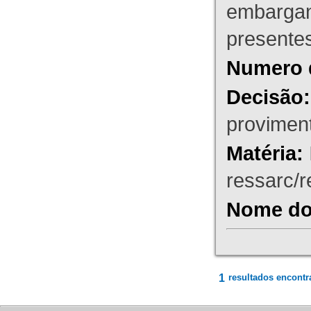
embargant
presente
Numero 
Decisão:
proviment
Matéria:
ressarc/re
Nome do 
1
resultados encontr