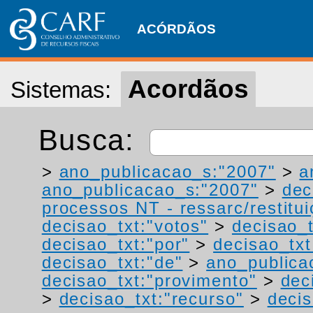
ACÓRDÃOS
Acordãos
Sistemas:
Busca:
>
ano_publicacao_s:"2007"
>
a
ano_publicacao_s:"2007"
>
dec
processos NT - ressarc/restituiç
decisao_txt:"votos"
>
decisao_t
decisao_txt:"por"
>
decisao_txt
decisao_txt:"de"
>
ano_publica
decisao_txt:"provimento"
>
dec
>
decisao_txt:"recurso"
>
decis