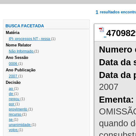
1
resultados encont
BUSCA FACETADA
470982
Matéria
IPI- processos NT - ressa
(1)
Nome Relator
Numero 
Não Informado
(1)
Ano Sessão
Data da 
0006
(1)
Ano Publicação
Data da 
2007
(1)
Decisão
2007
ao
(1)
de
(1)
Ementa:
negou
(1)
por
(1)
OMISSÃO
provimento
(1)
recurso
(1)
se
(1)
quando d
unanimidade
(1)
votos
(1)
consubst