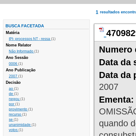
1
resultados encont
BUSCA FACETADA
470982
Matéria
IPI- processos NT - ressa
(1)
Nome Relator
Numero 
Não Informado
(1)
Ano Sessão
Data da 
0006
(1)
Ano Publicação
Data da 
2007
(1)
Decisão
2007
ao
(1)
de
(1)
Ementa:
negou
(1)
por
(1)
OMISSÃO
provimento
(1)
recurso
(1)
se
(1)
quando d
unanimidade
(1)
votos
(1)
consubst