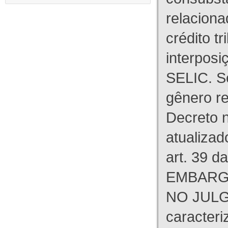
relaciona
crédito tr
interpos
SELIC. S
gênero re
Decreto n
atualizad
art. 39 d
EMBARG
NO JULG
caracteri