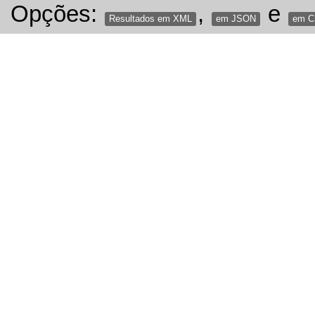
Opções:
,
e
Resultados em XML
em JSON
em 