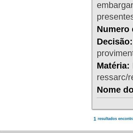
embargant
presente
Numero 
Decisão:
proviment
Matéria:
ressarc/re
Nome do 
1
resultados encontr