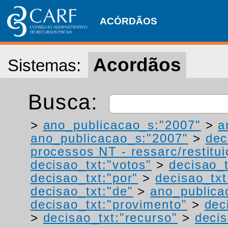
ACÓRDÃOS
Acordãos
Sistemas:
Busca:
>
ano_publicacao_s:"2007"
>
a
ano_publicacao_s:"2007"
>
dec
processos NT - ressarc/restituiç
decisao_txt:"votos"
>
decisao_t
decisao_txt:"por"
>
decisao_txt
decisao_txt:"de"
>
ano_publica
decisao_txt:"provimento"
>
dec
>
decisao_txt:"recurso"
>
decis