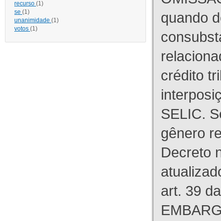
recurso
(1)
se
(1)
quando d
unanimidade
(1)
votos
(1)
consubst
relaciona
crédito tr
interpos
SELIC. S
gênero re
Decreto n
atualizad
art. 39 d
EMBARG