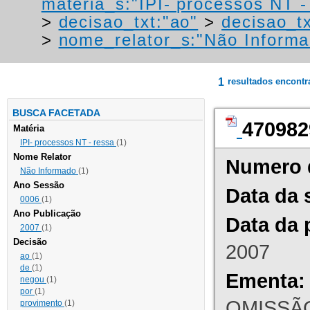
materia_s:"IPI- processos NT - r
>
decisao_txt:"ao"
>
decisao_tx
>
nome_relator_s:"Não Informa
1
resultados encont
BUSCA FACETADA
470982
Matéria
IPI- processos NT - ressa
(1)
Nome Relator
Numero 
Não Informado
(1)
Ano Sessão
Data da 
0006
(1)
Ano Publicação
Data da 
2007
(1)
Decisão
2007
ao
(1)
de
(1)
Ementa:
negou
(1)
por
(1)
OMISSÃO
provimento
(1)