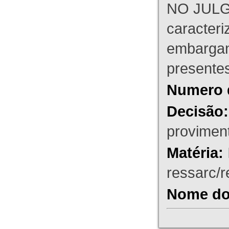
NO JULG
caracteri
embargant
presente
Numero 
Decisão:
proviment
Matéria:
ressarc/re
Nome do 