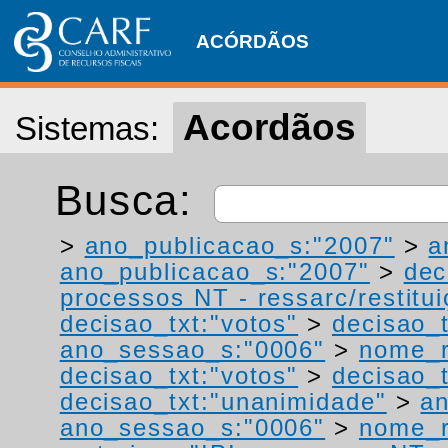
ACÓRDÃOS
Acordãos
Sistemas:
Busca:
>
ano_publicacao_s:"2007"
>
a
ano_publicacao_s:"2007"
>
dec
processos NT - ressarc/restituiç
decisao_txt:"votos"
>
decisao_t
ano_sessao_s:"0006"
>
nome_r
decisao_txt:"votos"
>
decisao_t
decisao_txt:"unanimidade"
>
an
ano_sessao_s:"0006"
>
nome_r