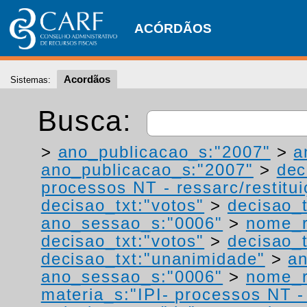
ACÓRDÃOS
Acordãos
Sistemas:
Busca:
>
ano_publicacao_s:"2007"
>
a
ano_publicacao_s:"2007"
>
dec
processos NT - ressarc/restituiç
decisao_txt:"votos"
>
decisao_t
ano_sessao_s:"0006"
>
nome_r
decisao_txt:"votos"
>
decisao_t
decisao_txt:"unanimidade"
>
an
ano_sessao_s:"0006"
>
nome_r
materia_s:"IPI- processos NT - r