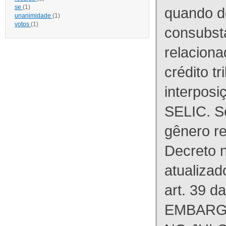
se
(1)
quando d
unanimidade
(1)
votos
(1)
consubst
relaciona
crédito tr
interpos
SELIC. S
gênero re
Decreto n
atualizad
art. 39 d
EMBARG