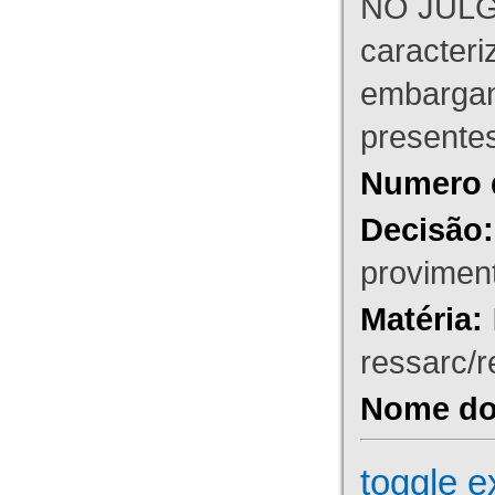
NO JULG
caracteri
embargant
presente
Numero 
Decisão:
proviment
Matéria:
ressarc/re
Nome do 
toggle e