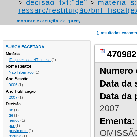
>
decisao_txt:"de"
>
materia_s
ressarc/restituição/bnf_fiscal(ex
mostrar execução da query
1
resultados encont
BUSCA FACETADA
470982
Matéria
IPI- processos NT - ressa
(1)
Nome Relator
Numero 
Não Informado
(1)
Ano Sessão
Data da 
0006
(1)
Ano Publicação
Data da 
2007
(1)
Decisão
2007
ao
(1)
de
(1)
Ementa:
negou
(1)
por
(1)
OMISSÃO
provimento
(1)
recurso
(1)