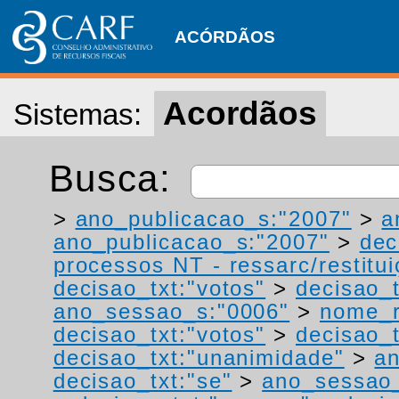
ACÓRDÃOS
Acordãos
Sistemas:
Busca:
>
ano_publicacao_s:"2007"
>
a
ano_publicacao_s:"2007"
>
dec
processos NT - ressarc/restituiç
decisao_txt:"votos"
>
decisao_t
ano_sessao_s:"0006"
>
nome_r
decisao_txt:"votos"
>
decisao_t
decisao_txt:"unanimidade"
>
an
decisao_txt:"se"
>
ano_sessao_