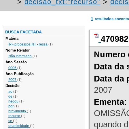
>
decisao_txt:"recurso"
>
decis
1
resultados encont
BUSCA FACETADA
470982
Matéria
IPI- processos NT - ressa
(1)
Nome Relator
Numero 
Não Informado
(1)
Ano Sessão
Data da 
0006
(1)
Ano Publicação
Data da 
2007
(1)
Decisão
2007
ao
(1)
de
(1)
Ementa:
negou
(1)
por
(1)
OMISSÃO
provimento
(1)
recurso
(1)
se
(1)
quando d
unanimidade
(1)