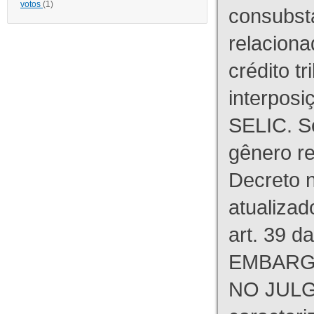
votos
(1)
consubst
relaciona
crédito tr
interpos
SELIC. S
gênero re
Decreto n
atualizad
art. 39 d
EMBARG
NO JULG