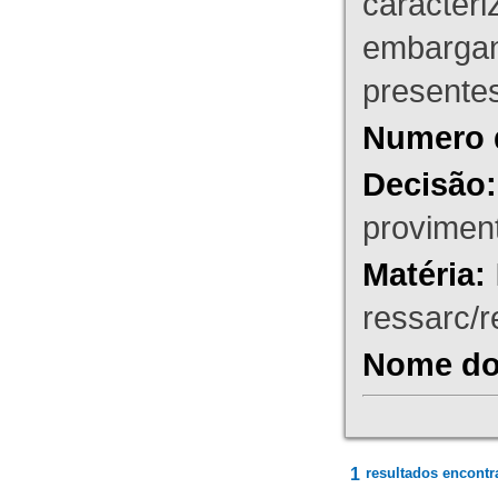
caracteri
embargant
presente
Numero 
Decisão:
proviment
Matéria:
ressarc/re
Nome do 
1
resultados encontr