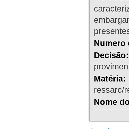
caracteri
embargant
presente
Numero 
Decisão:
proviment
Matéria:
ressarc/re
Nome do 