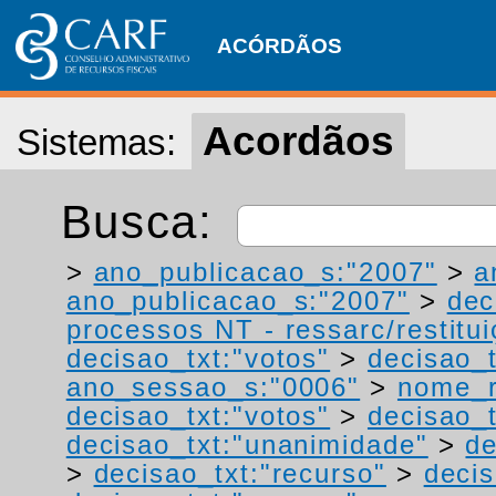
ACÓRDÃOS
Acordãos
Sistemas:
Busca:
>
ano_publicacao_s:"2007"
>
a
ano_publicacao_s:"2007"
>
dec
processos NT - ressarc/restituiç
decisao_txt:"votos"
>
decisao_t
ano_sessao_s:"0006"
>
nome_r
decisao_txt:"votos"
>
decisao_t
decisao_txt:"unanimidade"
>
de
>
decisao_txt:"recurso"
>
decis