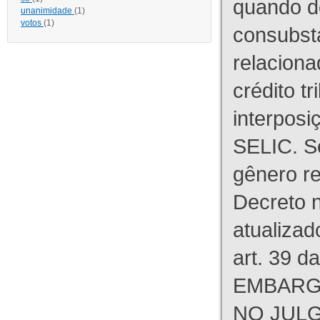
quando d
unanimidade
(1)
votos
(1)
consubst
relaciona
crédito tr
interpos
SELIC. S
gênero re
Decreto n
atualizad
art. 39 d
EMBARG
NO JULG