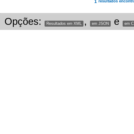
1
resultados encontr
Opções:
,
e
Resultados em XML
em JSON
em 