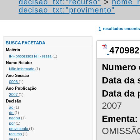
decisao_txt:"recurso"
>
nome_r
decisao_txt:"provimento"
1
resultados encont
BUSCA FACETADA
470982
Matéria
IPI- processos NT - ressa
(1)
Nome Relator
Numero 
Não Informado
(1)
Ano Sessão
Data da 
0006
(1)
Ano Publicação
Data da 
2007
(1)
Decisão
2007
ao
(1)
de
(1)
Ementa:
negou
(1)
por
(1)
OMISSÃO
provimento
(1)
recurso
(1)
se
(1)