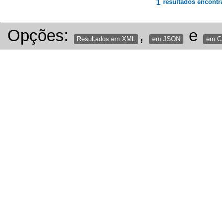
1
resultados encontr
Opções:
,
e
Resultados em XML
em JSON
em 