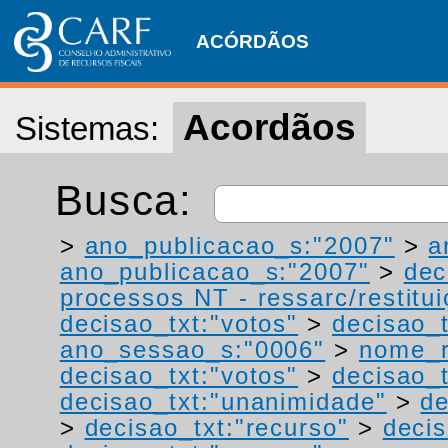
ACÓRDÃOS
Acordãos
Sistemas:
Busca:
>
ano_publicacao_s:"2007"
>
a
ano_publicacao_s:"2007"
>
dec
processos NT - ressarc/restituiç
decisao_txt:"votos"
>
decisao_t
ano_sessao_s:"0006"
>
nome_r
decisao_txt:"votos"
>
decisao_t
decisao_txt:"unanimidade"
>
de
>
decisao_txt:"recurso"
>
decis