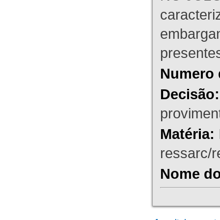
caracteri
embargant
presente
Numero 
Decisão:
proviment
Matéria:
ressarc/re
Nome do 