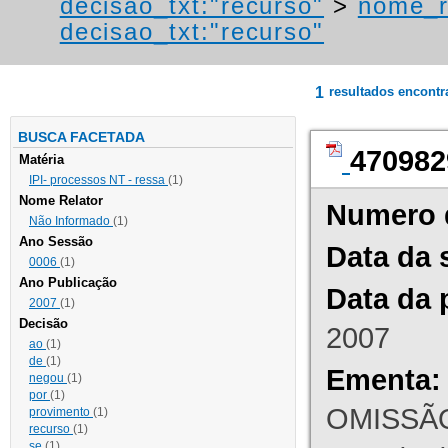
decisao_txt:"recurso"
>
nome_r
decisao_txt:"recurso"
1
resultados encont
BUSCA FACETADA
470982
Matéria
IPI- processos NT - ressa
(1)
Nome Relator
Numero 
Não Informado
(1)
Ano Sessão
Data da 
0006
(1)
Ano Publicação
Data da 
2007
(1)
Decisão
2007
ao
(1)
de
(1)
Ementa:
negou
(1)
por
(1)
OMISSÃO
provimento
(1)
recurso
(1)
se
(1)