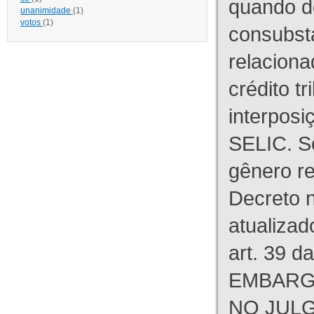
quando d
unanimidade
(1)
votos
(1)
consubst
relaciona
crédito tr
interpos
SELIC. S
gênero re
Decreto n
atualizad
art. 39 d
EMBARG
NO JULG