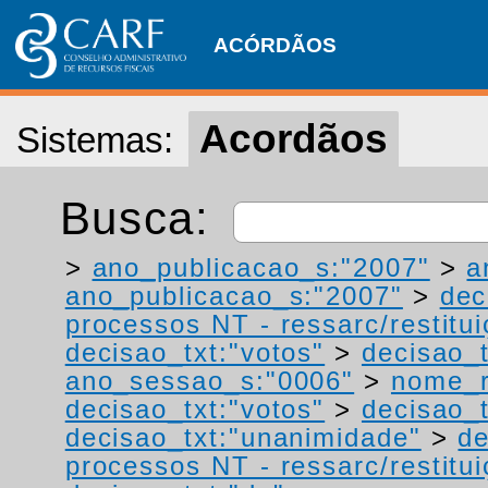
ACÓRDÃOS
Acordãos
Sistemas:
Busca:
>
ano_publicacao_s:"2007"
>
a
ano_publicacao_s:"2007"
>
dec
processos NT - ressarc/restituiç
decisao_txt:"votos"
>
decisao_t
ano_sessao_s:"0006"
>
nome_r
decisao_txt:"votos"
>
decisao_t
decisao_txt:"unanimidade"
>
de
processos NT - ressarc/restituiç