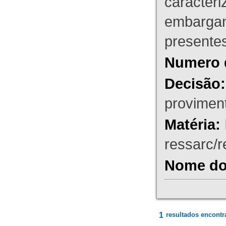
caracteri
embargant
presente
Numero 
Decisão:
proviment
Matéria:
ressarc/re
Nome do 
1
resultados encontr