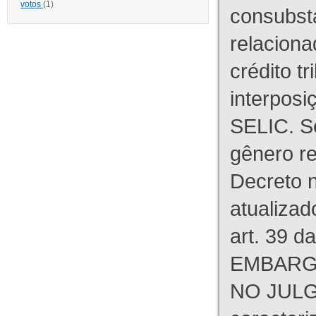
votos
(1)
consubst
relaciona
crédito tr
interpos
SELIC. S
gênero re
Decreto n
atualizad
art. 39 d
EMBARG
NO JULG