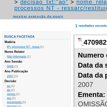
>
decisao_txt:"ao"
>
nome_rela
processos NT - ressarc/restituiç
mostrar execução da query
1
resultados encont
BUSCA FACETADA
470982
Matéria
IPI- processos NT - ressa
(1)
Nome Relator
Numero 
Não Informado
(1)
Ano Sessão
Data da 
0006
(1)
Ano Publicação
Data da 
2007
(1)
Decisão
2007
ao
(1)
de
(1)
Ementa:
negou
(1)
por
(1)
OMISSÃO
provimento
(1)
recurso
(1)