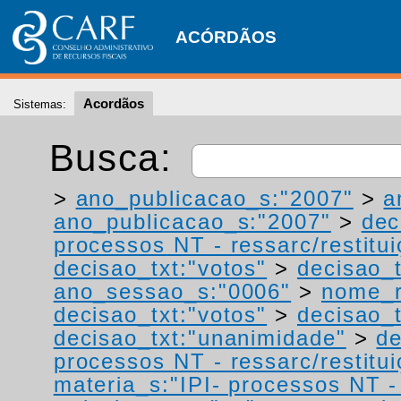
ACÓRDÃOS
Acordãos
Sistemas:
Busca:
>
ano_publicacao_s:"2007"
>
a
ano_publicacao_s:"2007"
>
dec
processos NT - ressarc/restituiç
decisao_txt:"votos"
>
decisao_t
ano_sessao_s:"0006"
>
nome_r
decisao_txt:"votos"
>
decisao_t
decisao_txt:"unanimidade"
>
de
processos NT - ressarc/restituiç
materia_s:"IPI- processos NT - r