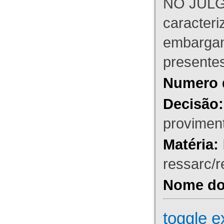
NO JULG
caracteri
embargant
presente
Numero 
Decisão:
proviment
Matéria:
ressarc/re
Nome do 
toggle e