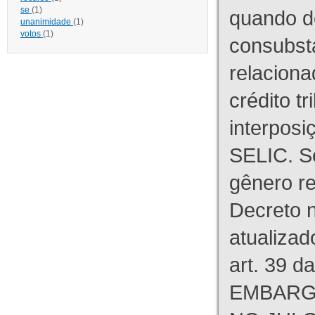
se
(1)
quando d
unanimidade
(1)
votos
(1)
consubst
relaciona
crédito tr
interpos
SELIC. S
gênero re
Decreto n
atualizad
art. 39 d
EMBARG