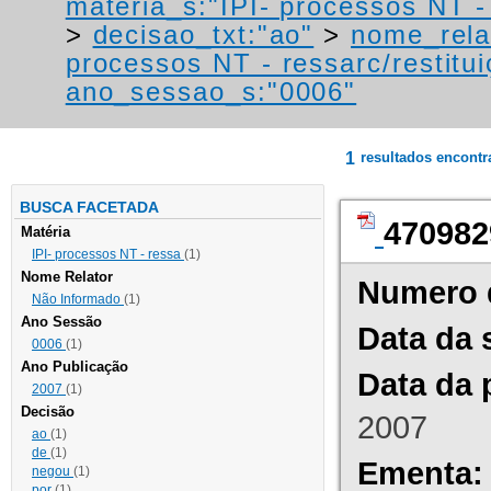
materia_s:"IPI- processos NT - r
>
decisao_txt:"ao"
>
nome_rela
processos NT - ressarc/restituiç
ano_sessao_s:"0006"
1
resultados encont
BUSCA FACETADA
470982
Matéria
IPI- processos NT - ressa
(1)
Nome Relator
Numero 
Não Informado
(1)
Ano Sessão
Data da 
0006
(1)
Ano Publicação
Data da 
2007
(1)
Decisão
2007
ao
(1)
de
(1)
Ementa:
negou
(1)
por
(1)