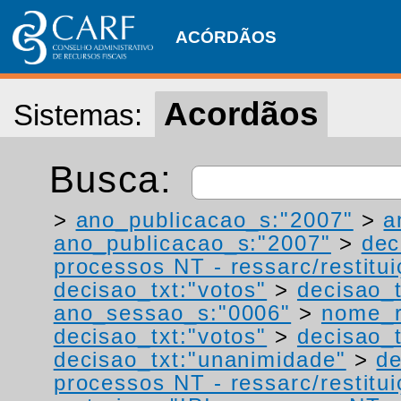
ACÓRDÃOS
Acordãos
Sistemas:
Busca:
>
ano_publicacao_s:"2007"
>
a
ano_publicacao_s:"2007"
>
dec
processos NT - ressarc/restituiç
decisao_txt:"votos"
>
decisao_t
ano_sessao_s:"0006"
>
nome_r
decisao_txt:"votos"
>
decisao_t
decisao_txt:"unanimidade"
>
de
processos NT - ressarc/restituiç