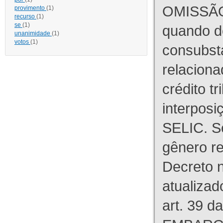
OMISSÃO
provimento
(1)
recurso
(1)
se
(1)
quando d
unanimidade
(1)
votos
(1)
consubst
relaciona
crédito tr
interpos
SELIC. S
gênero re
Decreto n
atualizad
art. 39 d