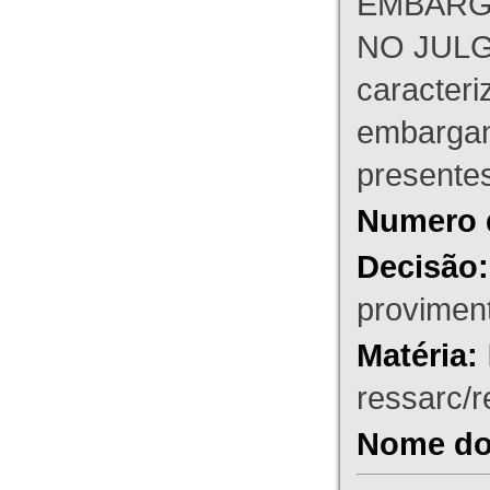
EMBARG
NO JULG
caracteri
embargant
presente
Numero 
Decisão:
proviment
Matéria:
ressarc/re
Nome do 