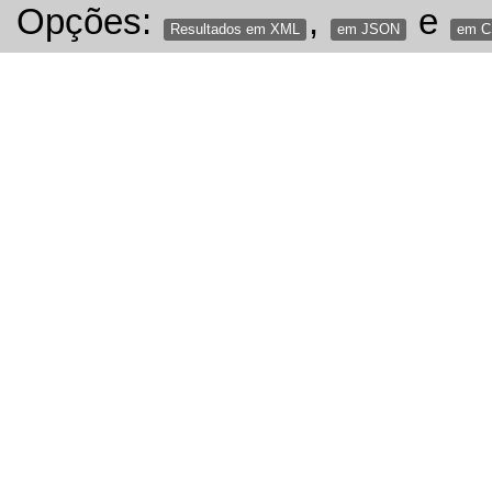
Opções:
,
e
Resultados em XML
em JSON
em 