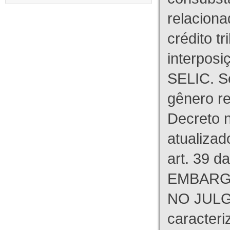
relaciona
crédito tr
interpos
SELIC. S
gênero re
Decreto n
atualizad
art. 39 d
EMBARG
NO JULG
caracteri