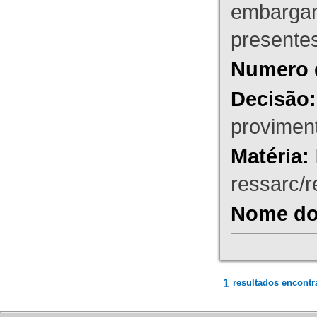
embargant
presente
Numero 
Decisão:
proviment
Matéria:
ressarc/re
Nome do 
1
resultados encontr