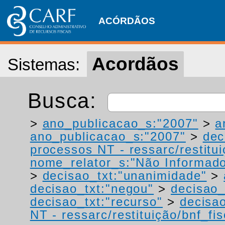
ACÓRDÃOS
Acordãos
Sistemas:
Busca:
>
ano_publicacao_s:"2007"
>
a
ano_publicacao_s:"2007"
>
dec
processos NT - ressarc/restituiç
nome_relator_s:"Não Informad
>
decisao_txt:"unanimidade"
>
decisao_txt:"negou"
>
decisao_
decisao_txt:"recurso"
>
decisao
NT - ressarc/restituição/bnf_fis