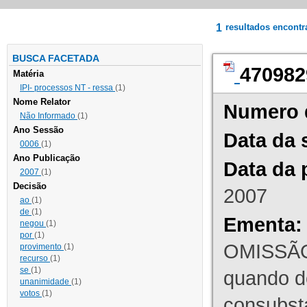
1
resultados encont
BUSCA FACETADA
470982
Matéria
IPI- processos NT - ressa
(1)
Nome Relator
Numero 
Não Informado
(1)
Ano Sessão
Data da 
0006
(1)
Ano Publicação
Data da 
2007
(1)
Decisão
2007
ao
(1)
de
(1)
Ementa:
negou
(1)
por
(1)
OMISSÃO
provimento
(1)
recurso
(1)
se
(1)
quando d
unanimidade
(1)
votos
(1)
consubst