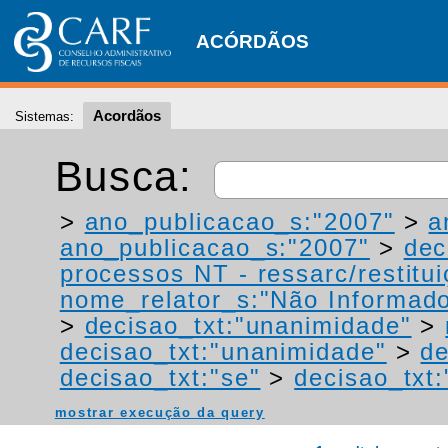
ACÓRDÃOS
Acordãos
Sistemas:
Busca:
>
ano_publicacao_s:"2007"
>
a
ano_publicacao_s:"2007"
>
dec
processos NT - ressarc/restituiç
nome_relator_s:"Não Informad
>
decisao_txt:"unanimidade"
>
decisao_txt:"unanimidade"
>
de
decisao_txt:"se"
>
decisao_txt:
mostrar execução da query