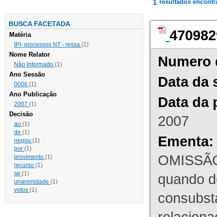
1
resultados encont
BUSCA FACETADA
470982
Matéria
IPI- processos NT - ressa
(1)
Nome Relator
Numero 
Não Informado
(1)
Ano Sessão
Data da 
0006
(1)
Ano Publicação
Data da 
2007
(1)
Decisão
2007
ao
(1)
de
(1)
Ementa:
negou
(1)
por
(1)
OMISSÃO
provimento
(1)
recurso
(1)
se
(1)
quando d
unanimidade
(1)
votos
(1)
consubst
relaciona