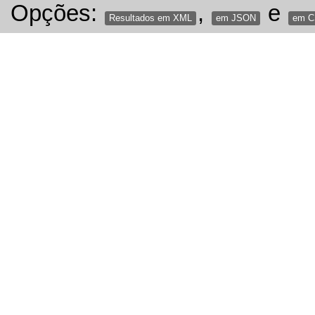
Opções:
,
e
Resultados em XML
em JSON
em 