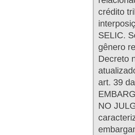
crédito tr
interpos
SELIC. S
gênero re
Decreto n
atualizad
art. 39 d
EMBARG
NO JULG
caracteri
embargant