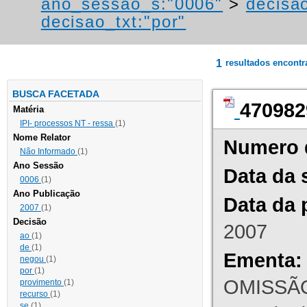
ano_sessao_s:"0006"
>
decisao
decisao_txt:"por"
1
resultados encont
BUSCA FACETADA
470982
Matéria
IPI- processos NT - ressa
(1)
Nome Relator
Numero 
Não Informado
(1)
Ano Sessão
Data da 
0006
(1)
Ano Publicação
Data da 
2007
(1)
Decisão
2007
ao
(1)
de
(1)
Ementa:
negou
(1)
por
(1)
OMISSÃO
provimento
(1)
recurso
(1)
se
(1)