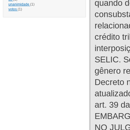
quando d
unanimidade
(1)
votos
(1)
consubst
relaciona
crédito tr
interpos
SELIC. S
gênero re
Decreto n
atualizad
art. 39 d
EMBARG
NO JULG