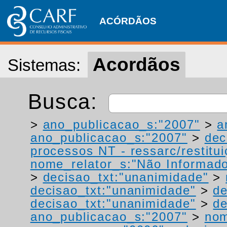
ACÓRDÃOS
Acordãos
Sistemas:
Busca:
>
ano_publicacao_s:"2007"
>
a
ano_publicacao_s:"2007"
>
dec
processos NT - ressarc/restituiç
nome_relator_s:"Não Informad
>
decisao_txt:"unanimidade"
>
decisao_txt:"unanimidade"
>
de
decisao_txt:"unanimidade"
>
de
ano_publicacao_s:"2007"
>
nom