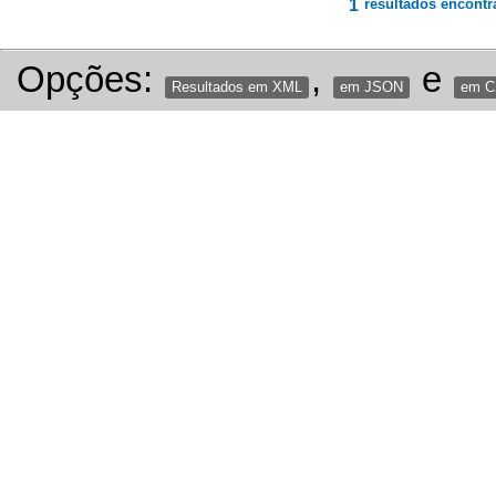
1
resultados encontr
Opções:
,
e
Resultados em XML
em JSON
em 