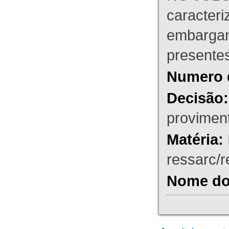
caracteri
embargant
presente
Numero 
Decisão:
proviment
Matéria:
ressarc/re
Nome do 